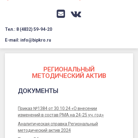
Документация
Профилактика дистанционных преступлений
Контакты
Я-гражданин России
E-mail
VK
Флагманы образования
Тел.: 8 (4832) 59-94-20
Заголовок сайта → второстепенный
Педагог-психолог
E-mail: info@bipkro.ru
Всероссийский конкурс сочинений 2026
Региональный
Иные конкурсы
методический
РЕГИОНАЛЬНЫЙ
МЕТОДИЧЕСКИЙ АКТИВ
актив
ДОКУМЕНТЫ
Приказ №1384 от 30.10.24 «О внесении
изменений в состав РМА на 24-25 уч. год»
Аналитическая справка Региональный
методический актив 2024