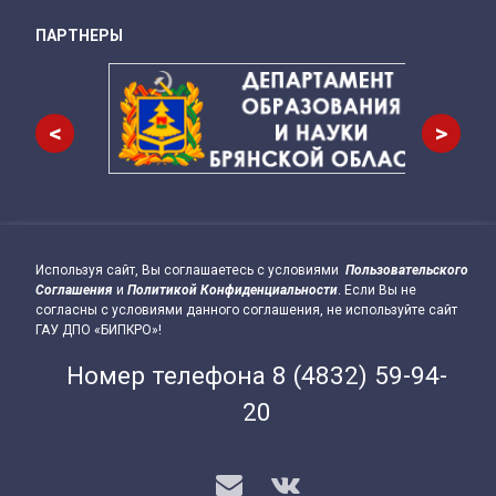
ПАРТНЕРЫ
Снизу
<
>
Используя сайт, Вы соглашаетесь с условиями
Пользовательского
Подвал сайта → влево
Соглашения
и
Политикой Конфиденциальности
. Если Вы не
согласны с условиями данного соглашения, не используйте сайт
ГАУ ДПО «БИПКРО»!
Номер телефона
8 (4832) 59-94-
20
E-mail
VK