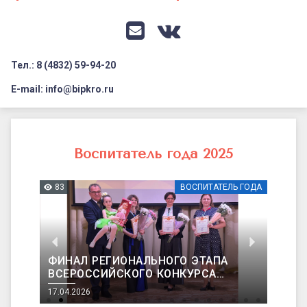
Документация
Профилактика дистанционных преступлений
Контакты
Я-гражданин России
E-mail
VK
Флагманы образования
Тел.: 8 (4832) 59-94-20
Заголовок сайта → второстепенный
Педагог-психолог
E-mail: info@bipkro.ru
Всероссийский конкурс сочинений 2026
Воспитатель
Иные конкурсы
года
Воспитатель года 2025
2025
 ГОДА
83
ВОСПИТАТЕЛЬ ГОДА
10
ФИНАЛ РЕГИОНАЛЬНОГО ЭТАПА
ЦЕ
ВСЕРОССИЙСКОГО КОНКУРСА
РЕ
ПРОФЕССИОНАЛЬНОГО МАСТЕРСТВА
ВС
17.04.2026
14.0
«ВОСПИТАТЕЛЬ ГОДА»
«В