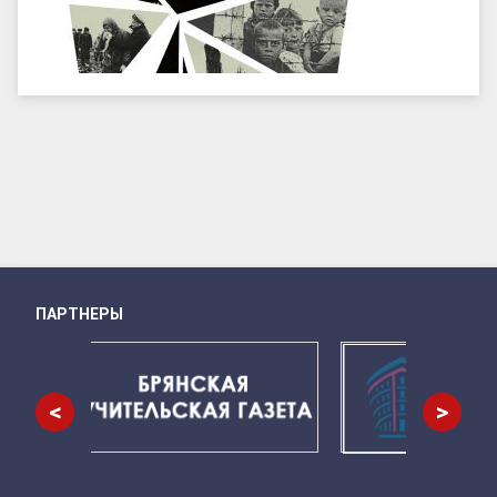
ПАРТНЕРЫ
Снизу
<
>