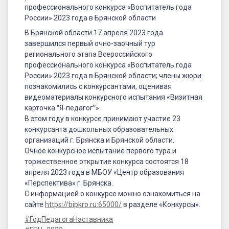
профессионального
профессионального конкурса «Воспитатель года
конкурса
России» 2023 года в Брянской области
«Воспитатель
В Брянской области 17 апреля 2023 года
завершился первый очно-заочный тур
года
регионального этапа Всероссийского
профессионального конкурса «Воспитатель года
России»
России» 2023 года в Брянской области; члены жюри
2023
познакомились с конкурсантами, оценивая
видеоматериалы конкурсного испытания «Визитная
года
карточка ʺЯ-педагогʺ».
в
В этом году в конкурсе принимают участие 23
конкурсанта дошкольных образовательных
Брянской
организаций г. Брянска и Брянской области.
области
Очное конкурсное испытание первого тура и
торжественное открытие конкурса состоятся 18
апреля 2023 года в МБОУ «Центр образования
«Перспектива» г. Брянска.
С информацией о конкурсе можно ознакомиться на
сайте
https://bipkro.ru:65000/
в разделе «Конкурсы».
#ГодПедагогаНаставника