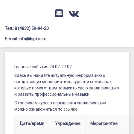
Документация
Профилактика дистанционных преступлений
Контакты
Я-гражданин России
E-mail
VK
Флагманы образования
Тел.: 8 (4832) 59-94-20
Заголовок сайта → второстепенный
Педагог-психолог
E-mail: info@bipkro.ru
Всероссийский конкурс сочинений 2026
Главные
Иные конкурсы
Posted on
20.02.2026
события
Главные события 24.02-27.02
Updated on
20.02.2026
24.02-
by
ГАУ ДПО "БИПКРО"
Здесь вы найдете актуальную информацию о
Категории:
Анонсы
предстоящих мероприятиях, курсах и семинарах,
27.02
которые помогут вам повысить свою квалификацию
и развить профессиональные навыки.
С графиком курсов повышения квалификации
можно ознакомиться по
ссылке
Дата/время
Учреждение
Мероприятие