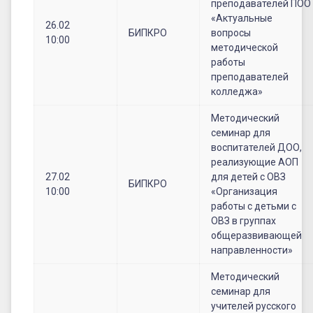
преподавателей ПОО
«Актуальные
26.02
БИПКРО
вопросы
10:00
методической
работы
преподавателей
колледжа»
Методический
семинар для
воспитателей ДОО,
реализующие АОП
27.02
для детей с ОВЗ
БИПКРО
10:00
«Организация
работы с детьми с
ОВЗ в группах
общеразвивающей
направленности»
Методический
семинар для
учителей русского