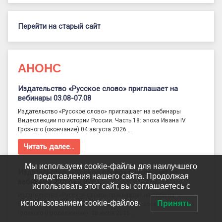
Перейти на старый сайт
АНОНС
Издательство «Русское слово» приглашает на
вебинары 03.08-07.08
Издательство «Русское слово» приглашает на вебинары
Видеолекции по истории России. Часть 18: эпоха Ивана IV
Грозного (окончание) 04 августа 2026 …
Читать далее…
Мы используем cookie-файлы для наилучшего
Издательство «Русское слово» приглашает на
представления нашего сайта. Продолжая
вебинары 27.07-31.07
использовать этот сайт, вы соглашаетесь с
Издательство «Русское слово» приглашает на вебинары
использованием cookie-файлов.
Принять
Видеолекции по истории России. Часть 17: эпоха Ивана IV
Грозного (продолжение) 28 июля 2026 …