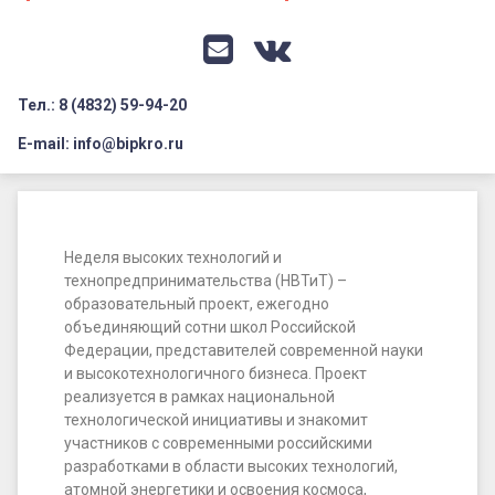
Документация
Профилактика дистанционных преступлений
Контакты
Я-гражданин России
E-mail
VK
Флагманы образования
Тел.: 8 (4832) 59-94-20
Заголовок сайта → второстепенный
Педагог-психолог
E-mail: info@bipkro.ru
Всероссийский конкурс сочинений 2026
Неделя
Иные конкурсы
Posted on
23.03.2022
высоких
Updated on
23.03.2022
Неделя высоких технологий и
технологий
by
ГАУ ДПО "БИПКРО"
технопредпринимательства (НВТиТ) –
Категории:
ЦТО
образовательный проект, ежегодно
и
объединяющий сотни школ Российской
технопредпринимательства
Федерации, представителей современной науки
и высокотехнологичного бизнеса. Проект
реализуется в рамках национальной
технологической инициативы и знакомит
участников с современными российскими
разработками в области высоких технологий,
атомной энергетики и освоения космоса,