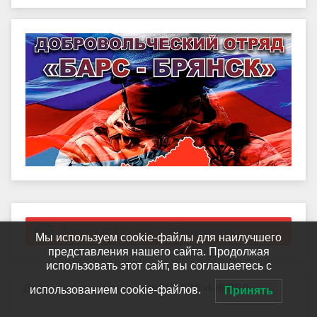
Правый сайдбар
Версия сайта для слабовидящих
Мы используем cookie-файлы для наилучшего
представления нашего сайта. Продолжая
использовать этот сайт, вы соглашаетесь с
Добро пожаловать на сайт ГАУ ДПО «БИПКРО»
использованием cookie-файлов.
Принять