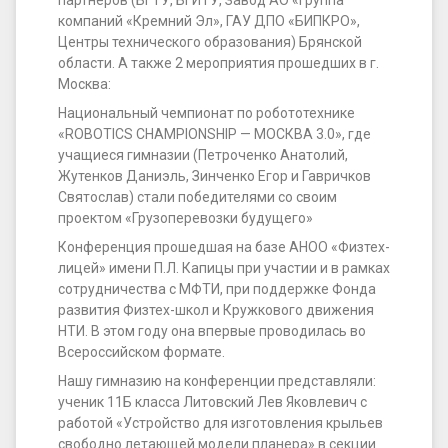
компаний «Кремний Эл», ГАУ ДПО «БИПКРО»,
Центры технического образования) Брянской
области. А также 2 мероприятия прошедших в г.
Москва:
Национальный чемпионат по робототехнике
«ROBOTICS CHAMPIONSHIP — МОСКВА 3.0», где
учащиеся гимназии (Петроченко Анатолий,
Жутенков Даниэль, Зинченко Егор и Гавричков
Святослав) стали победителями со своим
проектом «Грузоперевозки будущего»
Конференция прошедшая на базе АНОО «Физтех-
лицей» имени П.Л. Капицы при участии и в рамках
сотрудничества с МФТИ, при поддержке Фонда
развития Физтех-школ и Кружкового движения
НТИ. В этом году она впервые проводилась во
Всероссийском формате.
Нашу гимназию на конференции представляли:
ученик 11Б класса Литовский Лев Яковлевич с
работой «Устройство для изготовления крыльев
свободно летающей модели планера» в секции