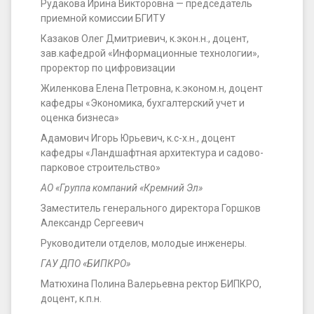
Рудакова Ирина Викторовна — председатель
приемной комиссии БГИТУ
Казаков Олег Дмитриевич, к.экон.н., доцент,
зав.кафедрой «Информационные технологии»,
проректор по цифровизации
Жиленкова Елена Петровна, к.эконом.н, доцент
кафедры «Экономика, бухгалтерский учет и
оценка бизнеса»
Адамович Игорь Юрьевич, к.с-х.н., доцент
кафедры «Ландшафтная архитектура и садово-
парковое строительство»
АО «Группа компаний «Кремний Эл»
Заместитель генерального директора Горшков
Александр Сергеевич
Руководители отделов, молодые инженеры.
ГАУ ДПО «БИПКРО»
Матюхина Полина Валерьевна ректор БИПКРО,
доцент, к.п.н.