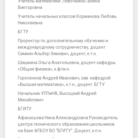
Учитель математики: Левочкина Галина
Викторовна
Учитель начальных классов Корманова Любовь
Николаевна
БГТУ
Проректор по дополнительному обучению и
международному сотрудничеству, доцент
Симкин Альбер Зямович, доцент, к.т.н.
Шишкина Ольга Анатольевна, доцент кафедры
«Общая физика», к.ф/м н.
Гореленков Андрей Иванович, зав. кафедрой
«Высшая математика», к.т.н., доцент. БГТУ
Начальник УППиНА, Высоцкий Андрей
Михайлович
БГИТУ
Афанасьева Нина Александровна Руководитель
центра технического образования школьников
на базе ФГБОУ ВО “БГИТУ”. Доцент, к.п.н.