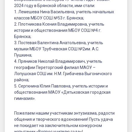
2024 году в Брянской области, ими стали:
1. Лемешева Нина Васильевна, учитель начальных
классов МБОУ СОШ №53 г. Брянска;
2. Плотникова Ксения Владимировна, учитель
истории и обществознания МБОУ СОШ №4 г.
Брянска;
3. Постевая Валентина Анатольевна, учитель
музыки МБОУ Трубчевская СОШ №2им. А.С.
Пушкина;
4. Пряников Николай Владимирович, учитель
географии Переторгский филиал МАОУ –
Лопушская СОШ им. Н.М. Грибачева Выгоничского
района;
5. Сергкнина Юлия Павловна, учитель истории и
обществознания МАОУ «Дятьковская городская
гимназия».
Пожелаем нашим участникам энтузиазма, радости
общения и творческого вдохновения! Пусть удача
не покидает на заключительном конкурсном
испытании «Вопрос учителю года»!