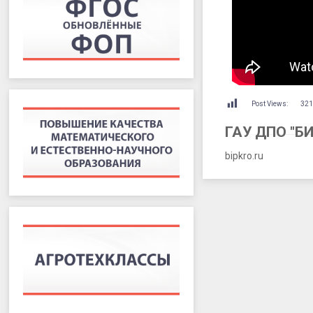
Post Views:
32
ГАУ ДПО "Б
bipkro.ru