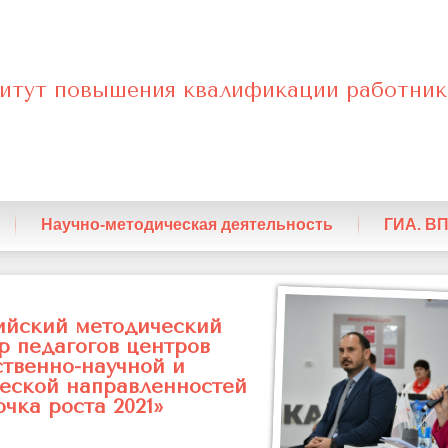
итут повышения квалификации работник
енный
Научно-методическая деятельность
ГИА. В
кий
кий
ийский методический
р педагогов центров
ственно-научной и
ческой направленностей
очка роста 2021»