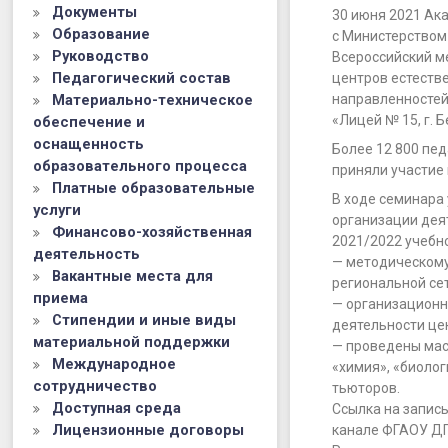
естественн
Документы
30 июня 2021 А
Образование
научной
с Министерством
Руководство
Всероссийский м
и
Педагогический состав
центров естеств
Материально-техническое
технологич
направленностей
«Лицей № 15, г. 
обеспечение и
направленн
оснащенность
Более 12 800 пед
образовательного процесса
«Точка
приняли участие 
Платные образовательные
роста
В ходе семинара
услуги
организации дея
Финансово-хозяйственная
2021»
2021/2022 учебно
деятельность
— методическом
Вакантные места для
региональной сет
приема
— организацион
Стипендии и иные виды
деятельности цен
материальной поддержки
— проведены мас
Международное
«химия», «биоло
сотрудничество
тьюторов.
Доступная среда
Ссылка на запис
Лицензионные договоры
канале ФГАОУ Д