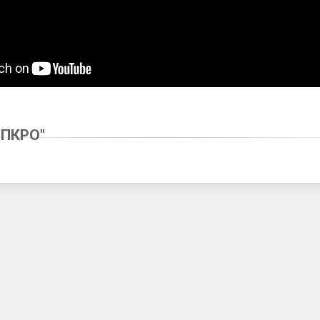
1
ИПКРО"