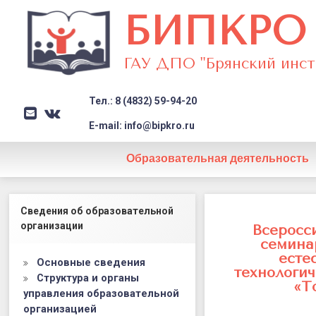
БИПКРО
ГАУ ДПО "Брянский инст
Тел.: 8 (4832) 59-94-20
E-mail
VK
Заголовок сайта → второстеп
E-mail: info@bipkro.ru
Образовательная деятельность
Всероссийс
Левый сайдбар
Сведения об образовательной
Posted on
30.06.2021
методичес
организации
Updated on
30.06.2021
Всеросс
by
ГАУ ДПО "БИПКРО"
семина
семинар
Категории:
Новости
есте
Основные сведения
педагогов
технологи
Структура и органы
«Т
управления образовательной
центров
организацией