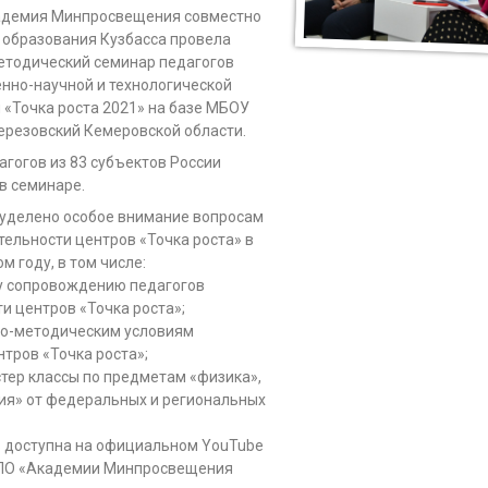
о-
кадемия Минпросвещения совместно
 образования Кузбасса провела
етодический семинар педагогов
енно-научной и технологической
еской
 «Точка роста 2021» на базе МБОУ
Березовский Кемеровской области.
остей
агогов из 83 субъектов России
в семинаре.
 уделено особое внимание вопросам
тельности центров «Точка роста» в
м году, в том числе:
у сопровождению педагогов
и центров «Точка роста»;
но-методическим условиям
тров «Точка роста»;
тер классы по предметам «физика»,
гия» от федеральных и региональных
ь доступна на официальном YouTube
ПО «Академии Минпросвещения