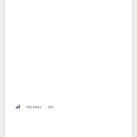
Post Views:
296