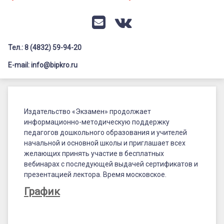
Документация
Профилактика дистанционных преступлений
Контакты
Я-гражданин России
E-mail
VK
Флагманы образования
Тел.: 8 (4832) 59-94-20
Заголовок сайта → второстепенный
Педагог-психолог
E-mail: info@bipkro.ru
Всероссийский конкурс сочинений 2026
Вебинары
Иные конкурсы
Posted on
18.09.2024
издательства
Издательство «Экзамен» продолжает
by
ГАУ ДПО "БИПКРО"
информационно-методическую поддержку
Категории:
«Экзамен»
Анонсы
педагогов дошкольного образования и учителей
начальной и основной школы и приглашает всех
желающих принять участие в бесплатных
вебинарах с последующей выдачей сертификатов и
презентацией лектора. Время московское.
График