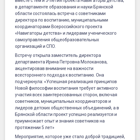
встреча
вместе с тем и 5-летия проекта Навигаторы детства,
в департаменте образования и науки Брянской
с
области состоялась встреча с советниками
советниками
директора по воспитанию, муниципальными
координаторами Всероссийского проекта
директора
«Навигаторы детства» и лидерами ученического
самоуправления общеобразовательных
по
организаций и СПО.
воспитанию,
Встречу открыла заместитель директора
муниципальными
департамента Ирина Петровна Молоканова,
акцентировав внимание на важности
координаторами
всестороннего подхода к воспитанию. Она
подчеркнула: «Успешная реализация принципов
Всероссийского
Новой философии воспитания требует активного
проекта
участия всех заинтересованных сторон, включая
советников, муниципальных координаторов и
«Навигаторы
лидеров детских общественных объединений, а в
детства»
Брянской области проект успешно реализуется и
приумножает опыт и знания советников на
и
протяжении 5 лет»
лидерами
Мероприятие, которое уже стало доброй традицией,