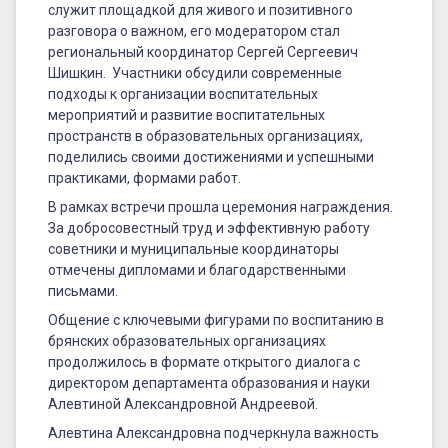
служит площадкой для живого и позитивного
ученического
разговора о важном, его модератором стал
самоуправления
региональный координатор Сергей Сергеевич
Шишкин. Участники обсудили современные
общеобразовательных
подходы к организации воспитательных
организаций
мероприятий и развитие воспитательных
пространств в образовательных организациях,
и
поделились своими достижениями и успешными
СПО
практиками, формами работ.
В рамках встречи прошла церемония награждения.
За добросовестный труд и эффективную работу
советники и муниципальные координаторы
отмечены дипломами и благодарственными
письмами.
Общение с ключевыми фигурами по воспитанию в
брянских образовательных организациях
продолжилось в формате открытого диалога с
директором департамента образования и науки
Алевтиной Александровной Андреевой.
Алевтина Александровна подчеркнула важность