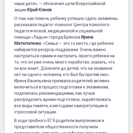
наши дети», — обозначил цели Всероссийской
акции
Юрий Клюев
.
О том, как помочь ребенку успешно сдать экзамены,
рассказала педагог-психолог Центра психолого-
педагогической, медицинской и социальной
помощи «Ладья» города Брянска
Ирина
Матюпатенко
: «Семья – это то место, где ребенок
набирается ресурса, поддержки. Очень важно
настроиться самим и настроить своего ребенка на
то, что он уже очень много поработал, сказать, что
он все знает. Донесите до детей, что на экзамене
нет ни одного человека, кто был бы против них».
Ирина Васильевна призвала родителей активно
включиться в процесс подготовки к экзаменам,
поделилась рекомендациями, как лучше
распределить время подготовок, задействовать
все виды памяти, и методами саморегуляции в
стрессовой ситуации.
В ходе пробного ЕГЭ родители выпускников и
представители общественности получили