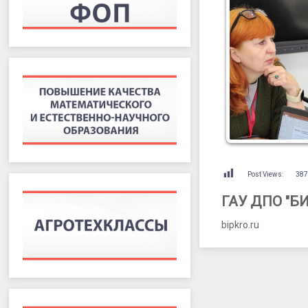
Post Views:
38
ГАУ ДПО "Б
bipkro.ru