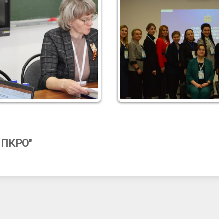
7
ИПКРО"