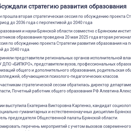
я
бсуждали стратегию развития образования
и прошла вторая стратегическая сессия по обсуждению проекта С
риод до 2036 года с перспективой до 2040 года
разования и науки Брянской области совместно с Брянским инст
отников образования проведена 20 мая 2025 года вторая региона
ссия по обсуждению проекта Стратегии развития образования на п
й до 2040 года.
приняли представители региональных органов исполнительной вла
У ДПО «БИПКРО», представители вузов, профессиональных образ
низаций общего и дополнительного образования, родительская об
колледжей, обучающиеся психолого-педагогических классов.
участникам стратегической сессии обратилась директор департам
бласти, Почетный работник общего образования РФ Алевтина Алек
и выступила Екатерина Викторовна Карпенко, кандидат социологи
оциально-гуманитарных и естественнонаучных дисциплин Брянск
тель председателя Общественной палаты Брянской области.
ормировать перечень мероприятий с учетом вызовов современного