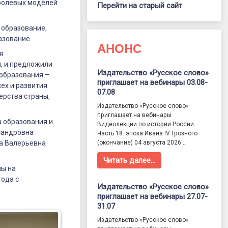
 ролевых моделей
Перейти на старый сайт
 образование,
азование.
АНОНС
я
, и предложили
Издательство «Русское слово»
 образования –
приглашает на вебинары 03.08-
ех и развития
07.08
ерства страны,
Издательство «Русское слово»
приглашает на вебинары
а образования и
Видеолекции по истории России.
сандровна
Часть 18: эпоха Ивана IV Грозного
на Валерьевна
(окончание) 04 августа 2026 …
Читать далее…
ны на
года с
Издательство «Русское слово»
приглашает на вебинары 27.07-
31.07
Издательство «Русское слово»