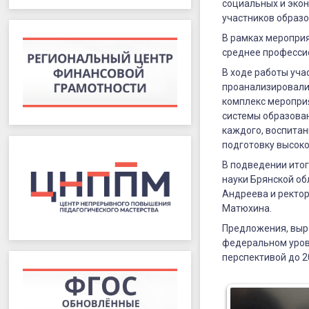
социальных и экон
участников образ
В рамках меропри
среднее професси
В ходе работы уча
проанализировали 
комплекс мероприя
системы образова
каждого, воспитан
подготовку высок
В подведении итог
науки Брянской о
Андреева и ректор
Матюхина.
Предложения, выра
федеральном уровн
перспективой до 2