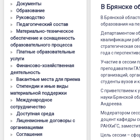
образовани
Документы
В Брянске о
Образование
Руководство
В Брянской област
образования на пе
Педагогический состав
Материально-техническое
Департаментом об
обеспечение и оснащенность
квалификации раб
образовательного процесса
стратегическая се
Платные образовательные
года с перспективо
услуги
Участие в сессии 
Финансово-хозяйственная
преподаватели ГА
деятельность
организаций, орга
Вакантные места для приема
студенты вузов и 
Стипендии и иные виды
С приветствием к 
материальной поддержки
науки Брянской о
Международное
Андреева.
сотрудничество
Модератором сесси
Доступная среда
доцент кафедры с
Лицензионные договоры с
РАНХиГС, замести
организациями
Соглашения
Цель сессии – сф