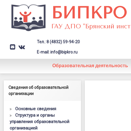
Перейти
БИПКРО
к
содержимому
ГАУ ДПО "Брянский инст
Тел.: 8 (4832) 59-94-20
E-mail
VK
Заголовок сайта → второстепе
E-mail: info@bipkro.ru
Образовательная деятельность
В
Левый сайдбар
Сведения об образовательной
Posted on
21.05.2025
Брянске
организации
Updated on
02.06.2025
by
ГАУ ДПО "БИПКРО"
обсуждали
Категории:
ЕФС
,
Новости
Основные сведения
стратегию
Структура и органы
управления образовательной
развития
организацией