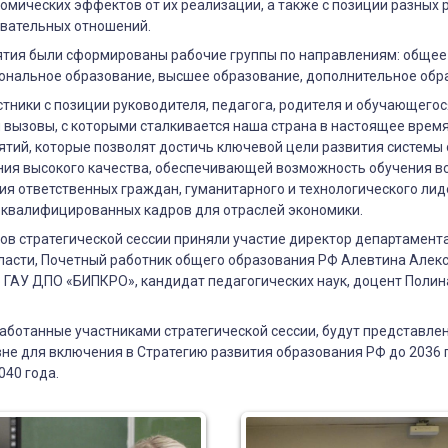
омических эффектов от их реализации, а также с позиции разных
овательных отношений.
ятия были сформированы рабочие группы по направлениям: общее
ональное образование, высшее образование, дополнительное обр
стники с позиции руководителя, педагога, родителя и обучающегос
вызовы, с которыми сталкивается наша страна в настоящее время
тий, которые позволят достичь ключевой цели развития системы
ния высокого качества, обеспечивающей возможность обучения вс
ия ответственных граждан, гуманитарного и технологического лид
оквалифицированных кадров для отраслей экономики.
ов стратегической сессии приняли участие директор департамент
бласти, Почетный работник общего образования РФ Алевтина Алек
 ГАУ ДПО «БИПКРО», кандидат педагогических наук, доцент Поли
ботанные участниками стратегической сессии, будут представле
е для включения в Стратегию развития образования РФ до 2036 
040 года.