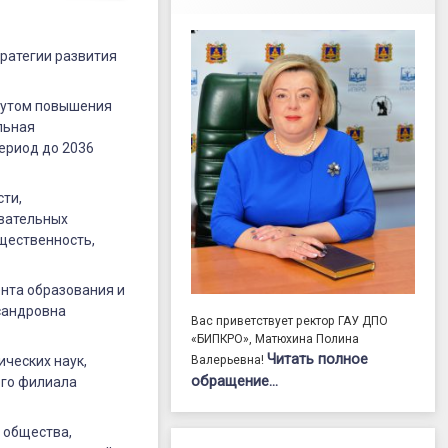
тратегии развития
итутом повышения
льная
ериод до 2036
сти,
овательных
щественность,
ента образования и
сандровна
Вас приветствует ректор ГАУ ДПО
«БИПКРО», Матюхина Полина
Читать полное
ческих наук,
Валерьевна!
обращение…
ого филиала
 общества,