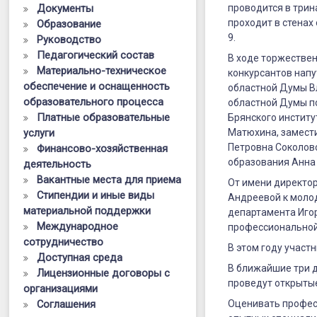
Документы
проводится в трин
проходит в стенах
Образование
9.
Руководство
Педагогический состав
В ходе торжестве
Материально-техническое
конкурсантов напу
обеспечение и оснащенность
областной Думы В
образовательного процесса
областной Думы п
Платные образовательные
Брянского инстит
услуги
Матюхина, замест
Петровна Соколов
Финансово-хозяйственная
образования Анна 
деятельность
Вакантные места для приема
От имени директо
Стипендии и иные виды
Андреевой к моло
материальной поддержки
департамента Игор
Международное
профессиональной
сотрудничество
В этом году участ
Доступная среда
В ближайшие три 
Лицензионные договоры с
проведут открытые
организациями
Соглашения
Оценивать профес