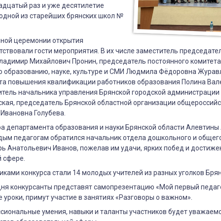
адцатый раз и уже десятилетие
 одной из старейших брянских школ №
нной церемонии открытия
тствовали гости мероприятия. В их числе заместитель председате
ладимир Михайлович Пронин, председатель постоянного комитета
о образованию, науке, культуре и СМИ Людмила Фёдоровна Журавл
ута повышения квалификации работников образования Полина Ва
итель начальника управления Брянской городской администраци
ская, председатель Брянской областной организации общероссий
Ивановна Голубева.
ра департамента образования и науки Брянской области Алевтин
дым педагогам обратился начальник отдела дошкольного и общег
ь Анатольевич Иванов, пожелав им удачи, ярких побед и достиже
 сфере.
никами конкурса стали 14 молодых учителей из разных уголков Бря
дня конкурсанты представят самопрезентацию «Мой первый педаг
 уроки, примут участие в занятиях «Разговоры о важном».
сиональные умения, навыки и таланты участников будет уважаем