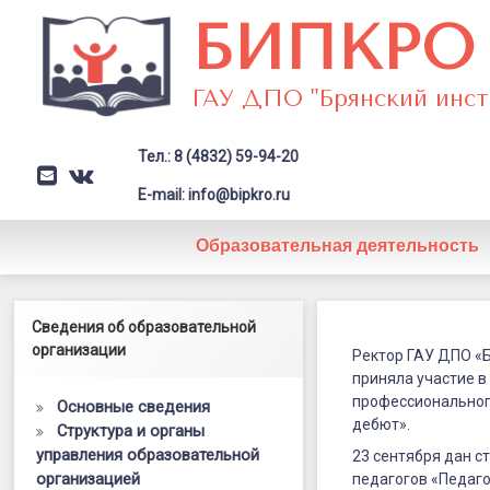
Перейти
БИПКРО
к
содержимому
ГАУ ДПО "Брянский инст
Тел.: 8 (4832) 59-94-20
E-mail
VK
Заголовок сайта → второстепе
E-mail: info@bipkro.ru
Образовательная деятельность
Стартовал
Левый сайдбар
Сведения об образовательной
Posted on
24.09.2025
областной
организации
by
ГАУ ДПО "БИПКРО"
Ректор ГАУ ДПО «Б
Категории:
Иные конкурсы
,
Новости
приняла участие в
конкурс
профессиональног
Основные сведения
«Педагогич
дебют».
Структура и органы
управления образовательной
дебют»
23 сентября дан с
организацией
педагогов «Педаго