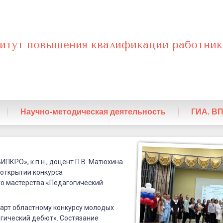
итут повышения квалификации работник
нный
Научно-методическая деятельность
ГИА. В
ИПКРО», к.п.н., доцент П.В. Матюхина
 открытии конкурса
о мастерства «Педагогический
еский
тарт областному конкурсу молодых
гический дебют». Состязание