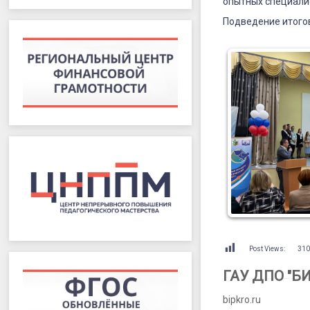
опытных специали
Подведение итогов
Post Views:
31
ГАУ ДПО "Б
bipkro.ru