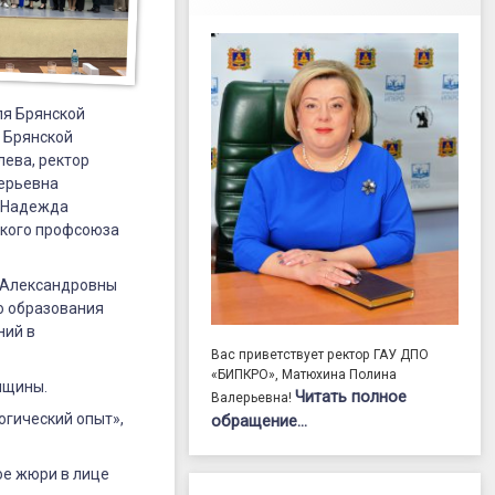
ля Брянской
 Брянской
ева, ректор
лерьевна
и Надежда
ского профсоюза
ы Александровны
о образования
ний в
Вас приветствует ректор ГАУ ДПО
«БИПКРО», Матюхина Полина
нщины.
Читать полное
Валерьевна!
огический опыт»,
обращение…
ое жюри в лице