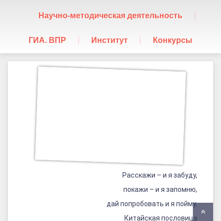
Научно-методическая деятельность
ГИА. ВПР
Институт
Конкурсы
«Современный
Posted on
05.04.2021
урок
by
ГАУ ДПО "БИПКРО"
Категории:
русского
Новости
языка
и
литературы:
от
Расскажи – и я забуду,
содержания
покажи – и я запомню,
к
дай попробовать и я пойму.
Верн
результату»
Китайская пословица