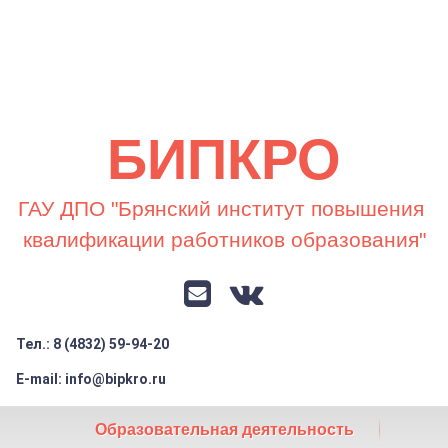
Перейти
к
содержимому
БИПКРО
ГАУ ДПО "Брянский институт повышения 
квалификации работников образования"
E-mail
VK
Тел.: 8 (4832) 59-94-20
Заголовок сайта → второстепенный
E-mail: info@bipkro.ru
Образовательная деятельность