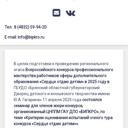
Документация
Профилактика дистанционных преступлений
Контакты
Я-гражданин России
E-mail
VK
Флагманы образования
Тел.: 8 (4832) 59-94-20
Заголовок сайта → второстепенный
Педагог-психолог
E-mail: info@bipkro.ru
Всероссийский конкурс сочинений 2026
Состоялся
Иные конкурсы
Posted on
14.04.2025
семинар
В целях подготовки к проведению регионального
by
ГАУ ДПО "БИПКРО"
этапа
Всероссийского конкурса профессионального
Категории:
для
Семинары
,
Сердце
мастерства работников сферы дополнительного
отдаю
членов
образования «Сердце отдаю детям» в 2025 году
в
детям
,
ЦНППМ
ГБУДО «Брянский областной губернаторский
жюри
Дворец детского и юношеского творчества имени
конкурса,
Ю.А. Гагарина» 11 апреля 2025 года
состоялся
семинар для членов жюри конкурса,
организованный
организованный ЦНППМ ГАУ ДПО «БИПКРО», по
ЦНППМ
теме «Критерии оценивания испытаний очного тура
конкурса «Сердце отдаю детям»».