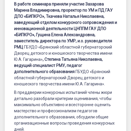
ГАУ
В работе семинара приняли участие
Захарова
ДПО
Марина Владимировна
, проректор по УМ и ПД ГАУ
ДПО «БИПКРО»,
Ткачева Наталья Николаевна
,
«БИПКРО»,
заведующий отделом конкурсного сопровождения и
по
инновационной деятельности ЦНППМ ГАУ ДПО
«БИПКРО»,
Гущина Елена Александровна
,
теме
заместитель директора по УМР, и.о. руководителя
РМЦ
ГБУДО «Брянский областной губернаторский
«Критерии
Дворец детского и юношеского творчества имени
оценивания
Ю.А. Гагарина»
,
Степина Татьяна Николаевна
,
ведущий специалист РМУ, педагог
испытаний
дополнительного образования
ГБУДО «Брянский
очного
областной губернаторский Дворец детского и
юношеского творчества имени Ю.А. Гагарина».
тура
В преддверии конкурсных испытаний члены жюри
конкурса
детально разобрали критерии оценивания, чтобы
максимально объективно и всесторонне оценить
«Сердце
мастерство и профессионализм педагогов
отдаю
дополнительного образования, обсудили общие
организационные вопросы проведения конкурсных
детям»»
дней.