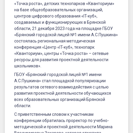
«Кванториум»,
«Точка роста», детских технопарков «Кванториум»
центры
на базе общеобразовательных организаций,
центров цифрового образования «IT-куб»,
«Точка
создаваемых и функционирующих в Брянской
роста»
области, 21 декабря 2023 года на площадке ГБОУ
«Брянский городской лицей №1 имени А.С.Пушкина»
–
состоялась региональная методическая
конференция «Центр «IT-куб», технопарк
сетевые
«Кванториум», центры «Точка роста» – сетевые
ресурсы
ресурсы для развития проектной деятельности
школьников».
для
ГБОУ «Брянский городской лицей №1 имени
развития
А.С.Пушкина» стал площадкой популяризации
результатов сетевого взаимодействия с целью
проектной
развития проектной деятельности обучающихся
деятельности
всех образовательных организаций Брянской
области.
школьников»
С приветственным словом к участникам
конференции обратилась проректор по учебно-
методической и проектной деятельности Марина