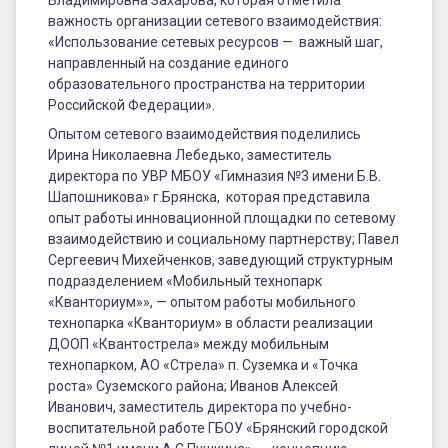
Владимировна Захарова, которая отметила
важность организации сетевого взаимодействия:
«Использование сетевых ресурсов — важный шаг,
направленный на создание единого
образовательного пространства на территории
Российской Федерации».
Опытом сетевого взаимодействия поделились
Ирина Николаевна Лебедько, заместитель
директора по УВР МБОУ «Гимназия №3 имени Б.В.
Шапошникова» г.Брянска, которая представила
опыт работы инновационной площадки по сетевому
взаимодействию и социальному партнерству; Павел
Сергеевич Михейченков, заведующий структурным
подразделением «Мобильный технопарк
«Кванториум»», — опытом работы мобильного
технопарка «Кванториум» в области реализации
ДООП «Квантострела» между мобильным
технопарком, АО «Стрела» п. Суземка и «Точка
роста» Суземского района; Иванов Алексей
Иванович, заместитель директора по учебно-
воспитательной работе ГБОУ «Брянский городской