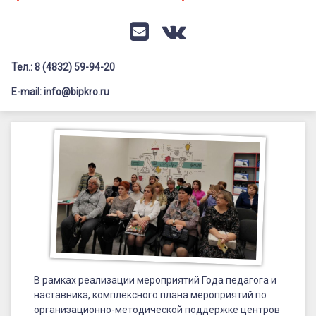
Документация
Профилактика дистанционных преступлений
Контакты
Я-гражданин России
E-mail
VK
Флагманы образования
Тел.: 8 (4832) 59-94-20
Заголовок сайта → второстепенный
Педагог-психолог
E-mail: info@bipkro.ru
Всероссийский конкурс сочинений 2026
Состоялась
Иные конкурсы
Posted on
22.12.2023
региональная
Updated on
28.12.2023
методическая
by
ГАУ ДПО "БИПКРО"
Категории:
Новости
,
конференция
Семинары
,
Точки
роста
,
«Центр
ЦНППМ
«IT-
куб»,
В рамках реализации мероприятий Года педагога и
технопарк
наставника, комплексного плана мероприятий по
организационно-методической поддержке центров