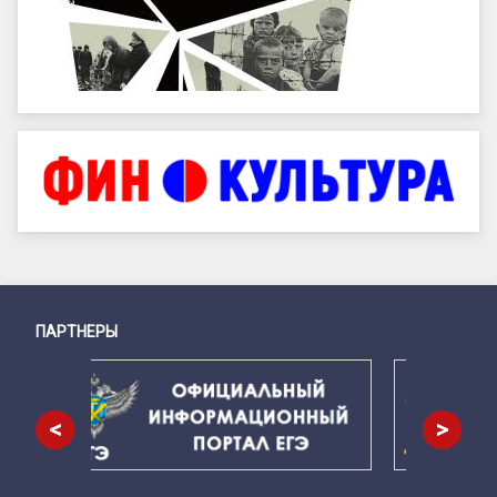
ПАРТНЕРЫ
Снизу
<
>