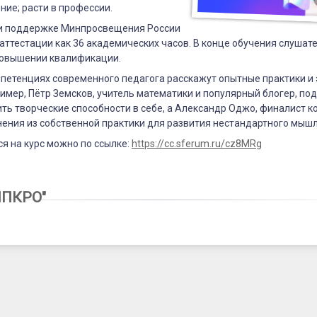
ние;
расти в профессии.
ри поддержке Минпросвещения России
 аттестации как 36 академических часов. В конце обучения слушат
:
повышении квалификации.
петенциях современного педагога расскажут опытные практики и 
имер, Пётр Земсков, учитель математики и популярный блогер, под
ть творческие способности в себе, а Александр Оджо, финалист к
нения из собственной практики для развития нестандартного мышл
я на курс можно по ссылке:
https://cc.sferum.ru/cz8MRg
2
ом
ИПКРО"