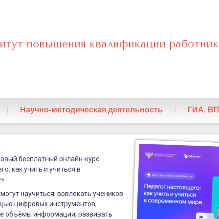
итут повышения квалификации работник
нный
Научно-методическая деятельность
ГИА. В
новый бесплатный онлайн-курс
о: как учить и учиться в
».
й
смогут научиться:
вовлекать учеников
ощью цифровых инструментов;
ие объёмы информации;
развивать