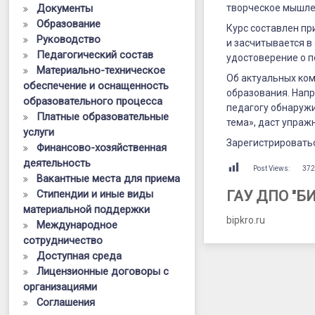
курс
Документы
творческое мышле
Образование
«Педагог
Курс составлен п
Руководство
и засчитывается в
настоящего
Педагогический состав
удостоверение о 
Материально-техническое
как
Об актуальных ком
обеспечение и оснащенность
учить
образования. Напр
образовательного процесса
педагогу обнаружи
Платные образовательные
и
тема», даст упраж
услуги
учиться
Зарегистрироватьс
Финансово-хозяйственная
деятельность
в
Post Views:
37
Вакантные места для приема
современн
Стипендии и иные виды
ГАУ ДПО "Б
материальной поддержки
мире».
bipkro.ru
Международное
сотрудничество
Доступная среда
Лицензионные договоры с
организациями
Соглашения