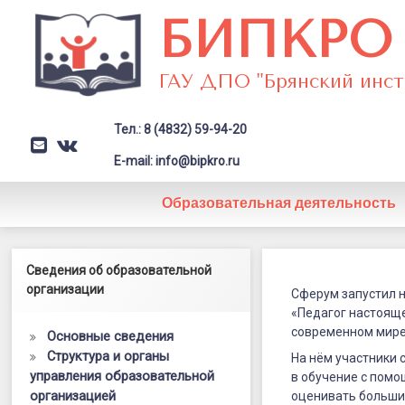
Перейти
БИПКРО
к
содержимому
ГАУ ДПО "Брянский инст
Тел.: 8 (4832) 59-94-20
E-mail
VK
Заголовок сайта → второстепе
E-mail: info@bipkro.ru
Образовательная деятельность
Сферум
Левый сайдбар
Сведения об образовательной
Posted on
14.08.2024
запустил
организации
by
ГАУ ДПО "БИПКРО"
Сферум запустил 
Категории:
Новости
«Педагог настоящег
новый
современном мире
Основные сведения
бесплатны
Структура и органы
На нём участники 
управления образовательной
онлайн-
в обучение с пом
организацией
оценивать больш