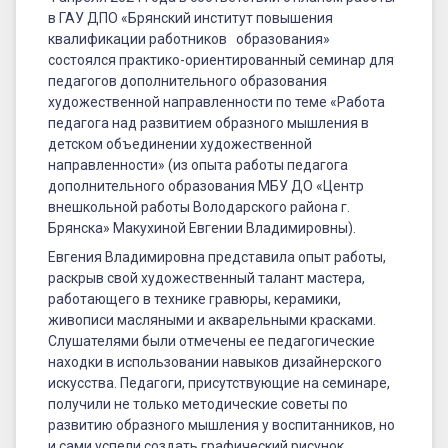
объединении
в ГАУ ДПО «Брянский институт повышения
художественной
квалификации работников образования»
состоялся практико-ориентированный семинар для
направленности»
педагогов дополнительного образования
художественной направленности по теме «Работа
педагога над развитием образного мышления в
детском объединении художественной
направленности» (из опыта работы педагога
дополнительного образования МБУ ДО «Центр
внешкольной работы Володарского района г.
Брянска» Макухиной Евгении Владимировны).
Евгения Владимировна представила опыт работы,
раскрыв свой художественный талант мастера,
работающего в технике гравюры, керамики,
живописи масляными и акварельными красками.
Слушателями были отмечены ее педагогические
находки в использовании навыков дизайнерского
искусства. Педагоги, присутствующие на семинаре,
получили не только методические советы по
развитию образного мышления у воспитанников, но
и сами успели создать графический рисунок.