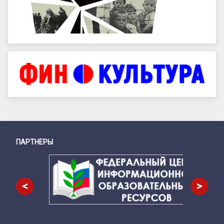
ПАРТНЕРЫ
Снизу
<
>