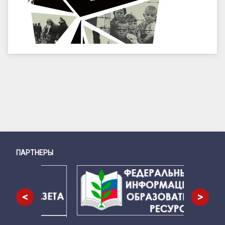
ПАРТНЕРЫ
Снизу
<
>