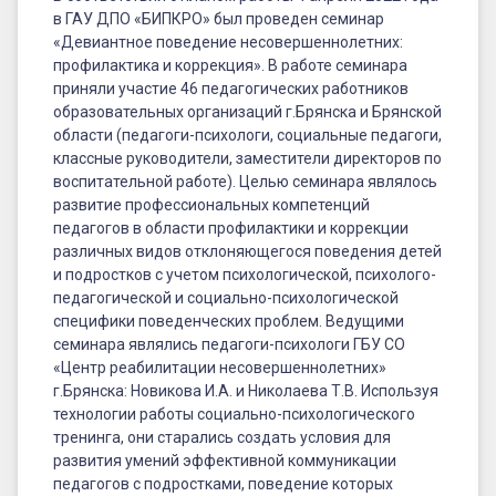
в ГАУ ДПО «БИПКРО» был проведен семинар
«Девиантное поведение несовершеннолетних:
профилактика и коррекция». В работе семинара
приняли участие 46 педагогических работников
образовательных организаций г.Брянска и Брянской
области (педагоги-психологи, социальные педагоги,
классные руководители, заместители директоров по
воспитательной работе). Целью семинара являлось
развитие профессиональных компетенций
педагогов в области профилактики и коррекции
различных видов отклоняющегося поведения детей
и подростков с учетом психологической, психолого-
педагогической и социально-психологической
специфики поведенческих проблем. Ведущими
семинара являлись педагоги-психологи ГБУ СО
«Центр реабилитации несовершеннолетних»
г.Брянска: Новикова И.А. и Николаева Т.В. Используя
технологии работы социально-психологического
тренинга, они старались создать условия для
развития умений эффективной коммуникации
педагогов с подростками, поведение которых