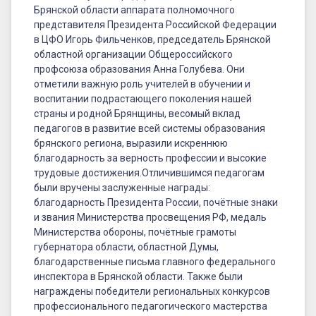
приняла
Брянской области аппарата полномочного
участие
представителя Президента Российской Федерации
в ЦФО Игорь Фильченков, председатель Брянской
в
областной организации Общероссийского
торжественном
профсоюза образования Анна Голубева. Они
отметили важную роль учителей в обучении и
мероприятии,
воспитании подрастающего поколения нашей
страны и родной Брянщины, весомый вклад
посвященном
педагогов в развитие всей системы образования
Дню
брянского региона, выразили искреннюю
благодарность за верность профессии и высокие
учителя
трудовые достижения.Отличившимся педагогам
были вручены заслуженные награды:
благодарность Президента России, почётные знаки
и звания Министерства просвещения РФ, медаль
Министерства обороны, почётные грамоты
губернатора области, областной Думы,
благодарственные письма главного федерального
инспектора в Брянской области. Также были
награждены победители региональных конкурсов
профессионального педагогического мастерства