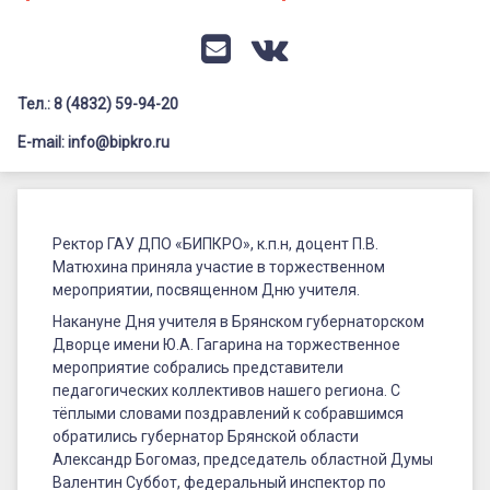
Документация
Профилактика дистанционных преступлений
Контакты
Я-гражданин России
E-mail
VK
Флагманы образования
Тел.: 8 (4832) 59-94-20
Заголовок сайта → второстепенный
Педагог-психолог
E-mail: info@bipkro.ru
Всероссийский конкурс сочинений 2026
Ректор
Иные конкурсы
Posted on
04.10.2024
ГАУ
Ректор ГАУ ДПО «БИПКРО», к.п.н, доцент П.В.
by
ГАУ ДПО "БИПКРО"
Матюхина приняла участие в торжественном
Категории:
ДПО
Новости
мероприятии, посвященном Дню учителя.
«БИПКРО»,
Накануне Дня учителя в Брянском губернаторском
к.п.н,
Дворце имени Ю.А. Гагарина на торжественное
мероприятие собрались представители
доцент
педагогических коллективов нашего региона. С
тёплыми словами поздравлений к собравшимся
П.В.
обратились губернатор Брянской области
Матюхина
Александр Богомаз, председатель областной Думы
Валентин Суббот, федеральный инспектор по