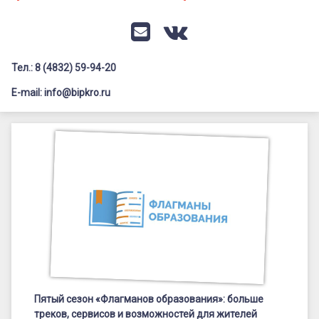
Документация
Профилактика дистанционных преступлений
Контакты
Я-гражданин России
E-mail
VK
Флагманы образования
Тел.: 8 (4832) 59-94-20
Заголовок сайта → второстепенный
Педагог-психолог
E-mail: info@bipkro.ru
Всероссийский конкурс сочинений 2026
Пятый
Иные конкурсы
Posted on
14.04.2025
сезон
Updated on
14.04.2025
«Флагманов
by
ГАУ ДПО "БИПКРО"
Категории:
Анонсы
,
образования»:
Новости
больше
треков,
сервисов
и
Пятый сезон «Флагманов образования»: больше
треков, сервисов и возможностей для жителей