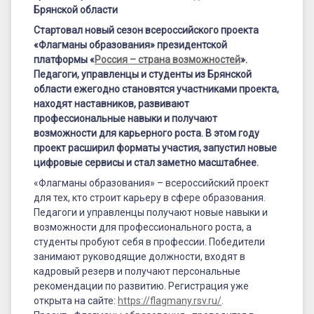
возможностей
Брянской области
для
Стартовал новый сезон всероссийского проекта
жителей
«Флагманы образования» президентской
платформы «
Россия – страна возможностей
».
Брянской
Педагоги, управленцы и студенты из Брянской
области ежегодно становятся участниками проекта,
области
находят наставников, развивают
профессиональные навыки и получают
возможности для карьерного роста. В этом году
проект расширил форматы участия, запустил новые
цифровые сервисы и стал заметно масштабнее.
«Флагманы образования» – всероссийский проект
для тех, кто строит карьеру в сфере образования.
Педагоги и управленцы получают новые навыки и
возможности для профессионального роста, а
студенты пробуют себя в профессии. Победители
занимают руководящие должности, входят в
кадровый резерв и получают персональные
рекомендации по развитию. Регистрация уже
открыта на сайте:
https://flagmany.rsv.ru/
.