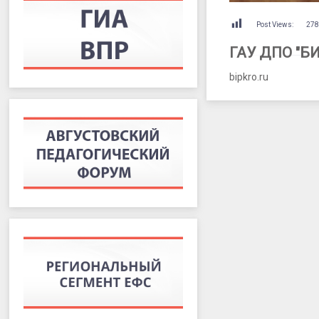
Post Views:
27
ГАУ ДПО "Б
bipkro.ru