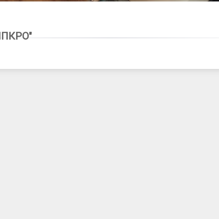
8
ИПКРО"