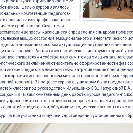
ика
. В работе курсов приняли участие 26
аботников. Целью курсов являлось
иональных компетенций педагогов-
асти профилактики профессионального
гических работников. Слушатели
рассмотрели вопросы, касающиеся определения синдрома профес
ров, вызывающих состояние эмоционального и энергетического и
е уделили внимание способам актуализации внутренних и внешних 
их «выгоранию». Анализ диагностического инструментария был 
дованию слушателями собственных симптомов эмоционального вы
ологического заключения относительно сформированности фаз сос
ой интерес педагогов вызвали темы, затрагивающие преодолени
о выгорания с использованием методов практической психокоррек
ванной терапии). В процессе курсов слушателям была предостав
астер-классов под руководством Ильющенко С.В., Капуркиной Е.А., 
ысоцкой Е.В. В заключительный день работы курсов педагоги-психо
ли упражнения в соответствии со сценарными планами проведени
х занятий с педагогами, обсудили методические аспекты их испо
курсов все участники получили удостоверения установленного обр