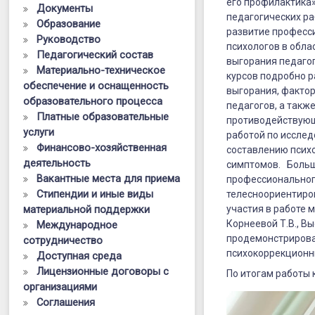
профилакт
его профилактика»
Документы
педагогических р
Образование
развитие професс
Руководство
психологов в обл
Педагогический состав
выгорания педаго
Материально-техническое
курсов подробно 
обеспечение и оснащенность
выгорания, факто
образовательного процесса
педагогов, а такж
Платные образовательные
противодействующ
услуги
работой по иссле
Финансово-хозяйственная
составлению псих
деятельность
симптомов. Больш
Вакантные места для приема
профессиональног
Стипендии и иные виды
телесноориентиро
материальной поддержки
участия в работе м
Корнеевой Т.В., В
Международное
продемонстрирова
сотрудничество
психокоррекционны
Доступная среда
Лицензионные договоры с
По итогам работы 
организациями
Соглашения