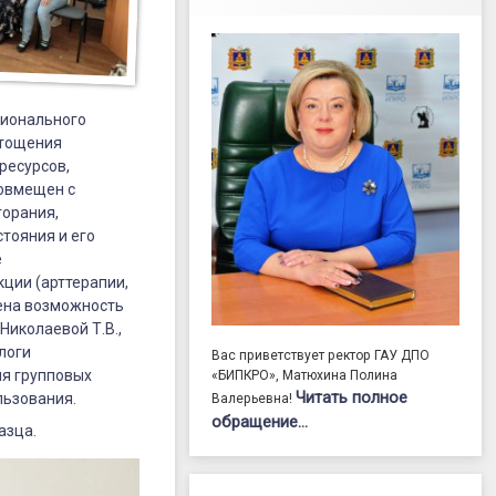
сионального
стощения
ресурсов,
совмещен с
горания,
тояния и его
е
ции (арттерапии,
лена возможность
Николаевой Т.В.,
логи
Вас приветствует ректор ГАУ ДПО
я групповых
«БИПКРО», Матюхина Полина
Читать полное
льзования.
Валерьевна!
обращение…
азца.