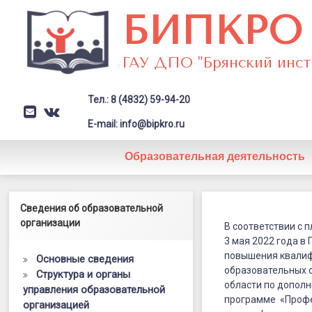
Перейти
БИПКРО
к
содержимому
ГАУ ДПО "Брянский инст
Тел.: 8 (4832) 59-94-20
E-mail
VK
Заголовок сайта → второстепе
E-mail: info@bipkro.ru
Образовательная деятельность
Профессио
Левый сайдбар
Сведения об образовательной
Posted on
07.06.2022
выгорание
организации
by
ГАУ ДПО "БИПКРО"
В соответствии с 
Категории:
Как проходят курсы
3 мая 2022 года в
педагогов
повышения квалиф
Основные сведения
и
образовательных о
Структура и органы
области по допол
управления образовательной
его
программе «Профе
организацией