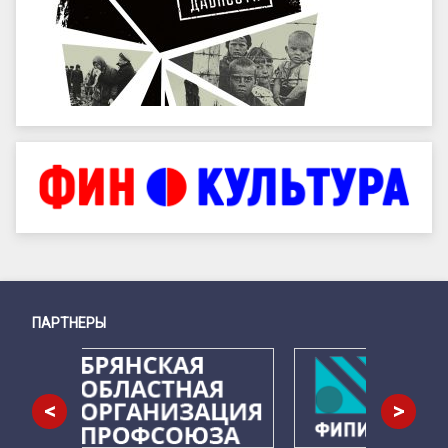
ПАРТНЕРЫ
Снизу
<
>