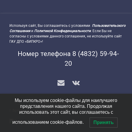
Используя сайт, Вы соглашаетесь с условиями
Пользовательского
Подвал сайта → влево
Соглашения
и
Политикой Конфиденциальности
. Если Вы не
согласны с условиями данного соглашения, не используйте сайт
ГАУ ДПО «БИПКРО»!
Номер телефона
8 (4832) 59-94-
20
E-mail
VK
Мы используем cookie-файлы для наилучшего
© БИПКРО. Все права защищены.
представления нашего сайта. Продолжая
г. Брянск, ул. Димитрова, стр. 112Б
Подвал сайта → вправо
использовать этот сайт, вы соглашаетесь с
использованием cookie-файлов.
Принять