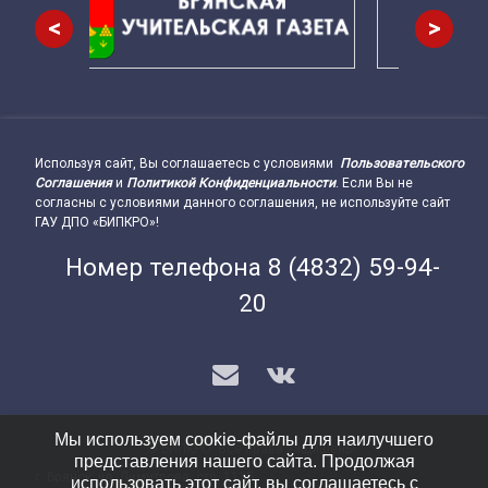
<
>
Используя сайт, Вы соглашаетесь с условиями
Пользовательского
Подвал сайта → влево
Соглашения
и
Политикой Конфиденциальности
. Если Вы не
согласны с условиями данного соглашения, не используйте сайт
ГАУ ДПО «БИПКРО»!
Номер телефона
8 (4832) 59-94-
20
E-mail
VK
Мы используем cookie-файлы для наилучшего
© БИПКРО. Все права защищены.
представления нашего сайта. Продолжая
г. Брянск, ул. Димитрова, стр. 112Б
Подвал сайта → вправо
использовать этот сайт, вы соглашаетесь с