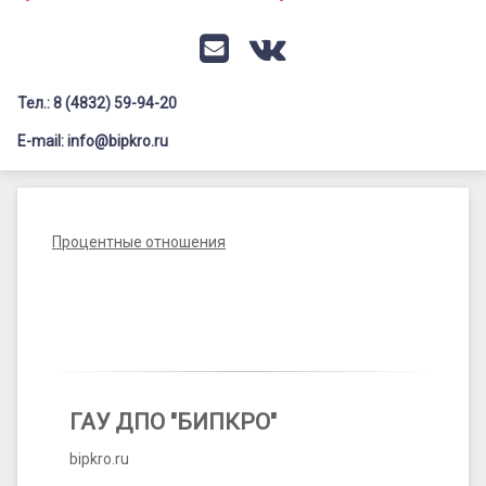
Документация
Профилактика дистанционных преступлений
Контакты
Я-гражданин России
E-mail
VK
Флагманы образования
Тел.: 8 (4832) 59-94-20
Заголовок сайта → второстепенный
Педагог-психолог
E-mail: info@bipkro.ru
Всероссийский конкурс сочинений 2026
Процентные
Иные конкурсы
Posted on
23.05.2024
отношения
Процентные отношения
by
ГАУ ДПО "БИПКРО"
ГАУ ДПО "БИПКРО"
bipkro.ru