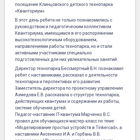
посещение Клинцовского детского технопарка
«Кванториум».
В этот день ребята не только познакомились с
руководством и педагогическим коллективом
Кванториума, имеющимся в его распоряжении
высокотехнологичным оборудованием,
направлениями работы технопарка, но и стали
активными участниками специально
подготовленных для них увлекательных занятий.
Директор технопарка Бессмертный В.Н. познакомил
ребят с наставниками, рассказал о деятельности
технопарка и перспективах его развития.
Заместитель директора по проектному управлению
Ахмедова Е.В. рассказала о структуре технопарка,
действующих квантумах и содержании их работы,
системе обучения детей.
Педагог-наставник IT-квантума Марченко В.С.
провел для обучающихся мастер-класс по теме:
«Моделирование простых устройств в Tinkercad», а
наставники Аксененко И.А. и Горбань В.В.