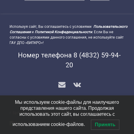
Используя сайт, Вы соглашаетесь с условиями
Пользовательского
Подвал сайта → влево
Соглашения
и
Политикой Конфиденциальности
. Если Вы не
согласны с условиями данного соглашения, не используйте сайт
ГАУ ДПО «БИПКРО»!
Номер телефона
8 (4832) 59-94-
20
E-mail
VK
Мы используем cookie-файлы для наилучшего
© БИПКРО. Все права защищены.
представления нашего сайта. Продолжая
г. Брянск, ул. Димитрова, стр. 112Б
Подвал сайта → вправо
использовать этот сайт, вы соглашаетесь с
использованием cookie-файлов.
Принять