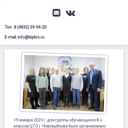
Документация
Профилактика дистанционных преступлений
Контакты
Я-гражданин России
E-mail
VK
Флагманы образования
Тел.: 8 (4832) 59-94-20
Заголовок сайта → второстепенный
Педагог-психолог
E-mail: info@bipkro.ru
Всероссийский конкурс сочинений 2026
Посещение
Иные конкурсы
Posted on
23.01.2023
Клинцовского
by
ГАУ ДПО "БИПКРО"
Категории:
детского
Новости
,
ЦТО
технопарка
«Кванториум»
учащимися
Новозыбковского
ЦТО
19 января 2023 г. для группы обучающихся 8-х
классов ЦТО г. Новозыбкова было организовано