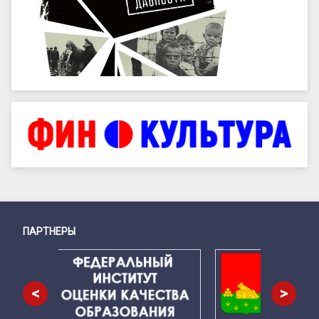
ПАРТНЕРЫ
Снизу
<
>