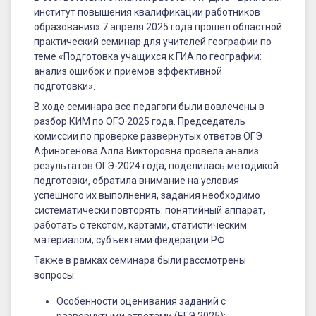
и
институт повышения квалификации работников
приемов
образования» 7 апреля 2025 года прошел областной
практический семинар для учителей географии по
эффективной
теме «Подготовка учащихся к ГИА по географии:
подготовки
анализ ошибок и приемов эффективной
подготовки».
В ходе семинара все педагоги были вовлечены в
разбор КИМ по ОГЭ 2025 года. Председатель
комиссии по проверке развернутых ответов ОГЭ
Афиногенова Алла Викторовна провела анализ
результатов ОГЭ-2024 года, поделилась методикой
подготовки, обратила внимание на условия
успешного их выполнения, задания необходимо
систематически повторять: понятийный аппарат,
работать с текстом, картами, статистическим
материалом, субъектами федерации РФ.
Также в рамках семинара были рассмотрены
вопросы:
Особенности оценивания заданий с
развернутыми ответами (ЕГЭ 2025);