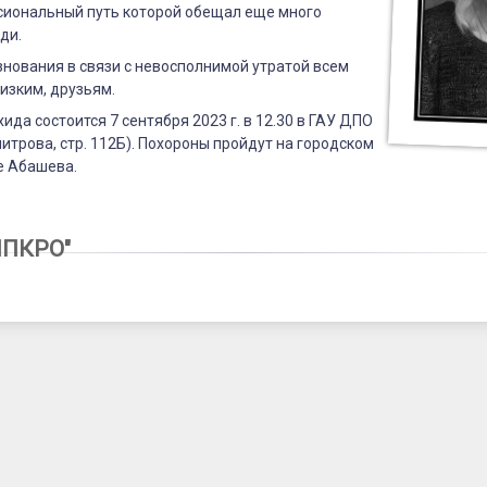
сиональный путь которой обещал еще много
ди.
нования в связи с невосполнимой утратой всем
изким, друзьям.
ида состоится 7 сентября 2023 г. в 12.30 в ГАУ ДПО
итрова, стр. 112Б). Похороны пройдут на городском
е Абашева.
3
ИПКРО"