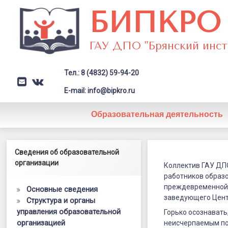
Перейти
БИПКРО
к
содержимому
ГАУ ДПО "Брянский инст
Тел.: 8 (4832) 59-94-20
E-mail
VK
Заголовок сайта → второстепе
E-mail: info@bipkro.ru
Образовательная деятельность
Памяти
Левый сайдбар
Сведения об образовательной
Posted on
06.09.2023
Маргариты
организации
by
ГАУ ДПО "БИПКРО"
Коллектив ГАУ ДП
Категории:
Новости
работников образ
Ивановны
преждевременной
Основные сведения
Поляковой
заведующего Цент
Структура и органы
управления образовательной
Горько осознавать,
организацией
неисчерпаемым пот