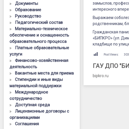
Документы
замыслов, профес
интересного впере
Образование
Руководство
Выражаем соболез
Педагогический состав
родственникам, бл
Материально-техническое
Гражданская паних
обеспечение и оснащенность
«БИПКРО» (ул. Дим
образовательного процесса
кладбище по улиц
Платные образовательные
услуги
Post Views:
30
Финансово-хозяйственная
ГАУ ДПО "Б
деятельность
Вакантные места для приема
bipkro.ru
Стипендии и иные виды
материальной поддержки
Международное
сотрудничество
Доступная среда
Лицензионные договоры с
организациями
Соглашения