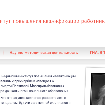
итут повышения квалификации работник
нный
Научно-методическая деятельность
ГИА. В
О «Брянский институт повышения квалификации
ования» с прискорбием извещает о
 смерти
Поляковой Маргариты Ивановны
,
ра дошкольного и начального образования.
 что от нас ушла коллега в расцвете лет, с
енциалом, будучи еще полной сил, планов и