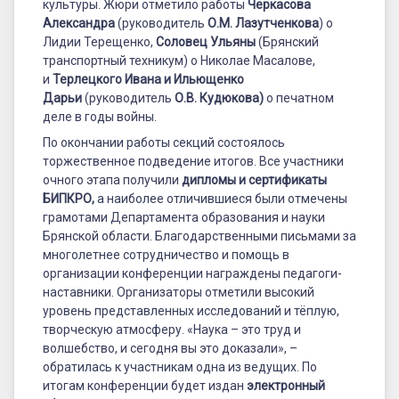
культуры. Жюри отметило работы
Черкасова
Александра
(руководитель
О.М. Лазутченкова
) о
Лидии Терещенко,
Соловец Ульяны
(Брянский
транспортный техникум) о Николае Масалове,
и
Терлецкого Ивана и Ильющенко
Дарьи
(руководитель
О.В. Кудюкова
)
о печатном
деле в годы войны.
По окончании работы секций состоялось
торжественное подведение итогов. Все участники
очного этапа получили
дипломы и сертификаты
БИПКРО
,
а наиболее отличившиеся были отмечены
грамотами Департамента образования и науки
Брянской области. Благодарственными письмами за
многолетнее сотрудничество и помощь в
организации конференции награждены педагоги-
наставники. Организаторы отметили высокий
уровень представленных исследований и тёплую,
творческую атмосферу. «Наука – это труд и
волшебство, и сегодня вы это доказали», –
обратилась к участникам одна из ведущих. По
итогам конференции будет издан
электронный