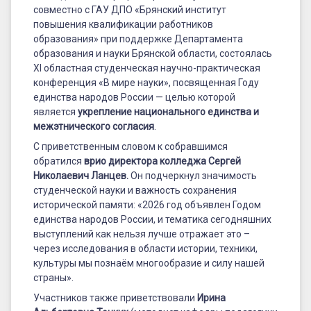
совместно с ГАУ ДПО «Брянский институт
повышения квалификации работников
образования» при поддержке Департамента
образования и науки Брянской области, состоялась
XI областная студенческая научно-практическая
конференция «В мире науки», посвященная Году
единства народов России — целью которой
является
укрепление национального единства и
межэтнического согласия
.
С приветственным словом к собравшимся
обратился
врио директора колледжа Сергей
Николаевич Ланцев
.
Он подчеркнул значимость
студенческой науки и важность сохранения
исторической памяти: «2026 год объявлен Годом
единства народов России, и тематика сегодняшних
выступлений как нельзя лучше отражает это –
через исследования в области истории, техники,
культуры мы познаём многообразие и силу нашей
страны».
Участников также приветствовали
Ирина