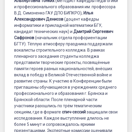
Альбертовна Тонких
(методист кафедры педагогики
и профессионального образования им. профессора
В.Д. Симоненко ГАУ ДПО БИПКРО),
Илья
Александрович Денисов
(доцент кафедры
информатики и прикладной математики БГУ,
кандидат технических наук) и
Дмитрий Сергеевич
Сафронов
(начальник отдела профориентации
БГТУ). Тёплую атмосферу праздника поддержали
вокалисты строительного колледжа. В рамках
пленарного заседания студенты колледжа
представили творческие проекты, посвящённые
памяти героев разных национальностей, внёсших
вклад в победу в Великой Отечественной войне и
развитие страны. К участию в Конференции были
приглашены обучающиеся в учреждениях среднего
профессионального и образования г. Брянска и
Брянской области. После пленарной части
участники разошлись по трём тематическим
секциям, где в формате
спич-сессий
защищали свои
исследования. Каждое выступление длилось не
более 5 минут и сопровождалось яркими
презентациями. Экспертные комиссии оценивали