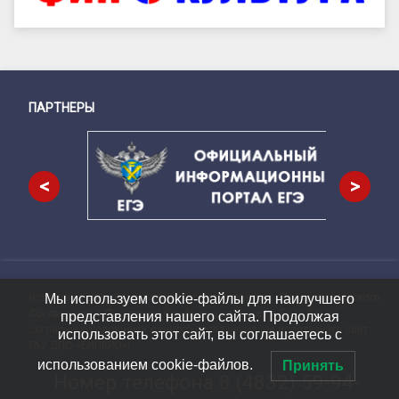
ПАРТНЕРЫ
Снизу
<
>
Используя сайт, Вы соглашаетесь с условиями
Пользовательского
Мы используем cookie-файлы для наилучшего
Подвал сайта → влево
Соглашения
и
Политикой Конфиденциальности
. Если Вы не
представления нашего сайта. Продолжая
согласны с условиями данного соглашения, не используйте сайт
использовать этот сайт, вы соглашаетесь с
ГАУ ДПО «БИПКРО»!
использованием cookie-файлов.
Принять
Номер телефона
8 (4832) 59-94-