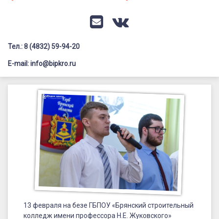
Документация
Профилактика дистанционных преступлений
Контакты
Я-гражданин России
E-mail
VK
Флагманы образования
Тел.: 8 (4832) 59-94-20
Заголовок сайта → второстепенный
Педагог-психолог
E-mail: info@bipkro.ru
Всероссийский конкурс сочинений 2026
Научно-
Иные конкурсы
Posted on
13.02.2026
практическая
Updated on
21.02.2026
конференция
by
ГАУ ДПО "БИПКРО"
Категории:
Семинары
«В
мире
науки»
13 февраля на безе ГБПОУ «Брянский строительный
колледж имени профессора Н.Е. Жуковского»