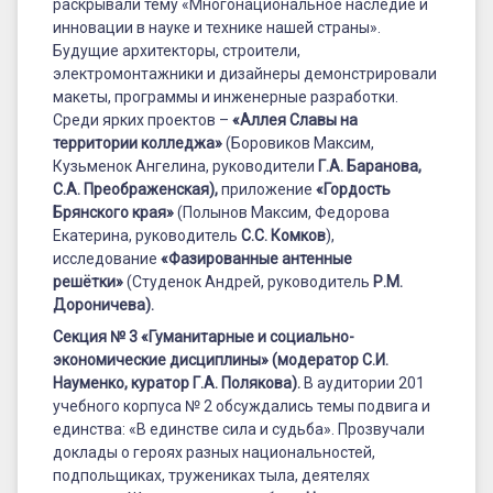
раскрывали тему «Многонациональное наследие и
инновации в науке и технике нашей страны».
Будущие архитекторы, строители,
электромонтажники и дизайнеры демонстрировали
макеты, программы и инженерные разработки.
Среди ярких проектов –
«Аллея Славы на
территории колледжа»
(Боровиков Максим,
Кузьменок Ангелина, руководители
Г.А. Баранова,
С.А. Преображенская
),
приложение
«Гордость
Брянского края»
(Полынов Максим, Федорова
Екатерина, руководитель
С.С. Комков
),
исследование
«Фазированные антенные
решётки»
(Студенок Андрей, руководитель
Р.М.
Дороничева
).
Секция № 3 «Гуманитарные и социально-
экономические дисциплины» (модератор С.И.
Науменко, куратор Г.А. Полякова).
В аудитории 201
учебного корпуса № 2 обсуждались темы подвига и
единства: «В единстве сила и судьба». Прозвучали
доклады о героях разных национальностей,
подпольщиках, тружениках тыла, деятелях