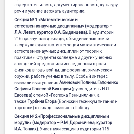
содержательность, аргументированность, культуру
речи и умение держать аудиторию.
Секция № 1 «Математические и
естественнонаучные дисциплины» (модератор –
Л.А. Левит, куратор О.А. Быданцева)
.
В аудитории
216 прозвучали доклады, объединённые темой
«Формула единства: интеграция математических и
естественнонаучных дисциплин от теории к
практике». Студенты колледжа и других учебных
заведений представили исследования о роли
физиков в годы войны, шифровании, химическом
оружии, работе учёных в тылу. Особый интерес
вызвали выступления
Аминовой Полины, Гапоненко
Софии и Палеевой Виктории
(руководитель
Н.Л.
Евсеева
)
с темой «Госпожа Пенициллин», а
также
Турбина Егора
(Брянский техникум питания и
торговли) о вкладе физиков в Победу.
Секция № 2 «Профессиональные дисциплины и
модули» (модератор – Р.М. Дороничева, куратор
И.А. Тонких).
Участники секции в аудитории 115