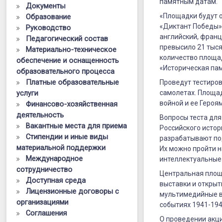
истории
памятным датам.
Документы
«Площадки будут о
Образование
Великой
«Диктант Победы» 
Руководство
Отечествен
английский, франц
Педагогический состав
превысило 21 тыся
Материально-техническое
войны
количество площад
обеспечение и оснащенность
пройдёт
«Историческая па
образовательного процесса
Платные образовательные
через
Проведут тестирова
услуги
самолетах. Площад
месяц
войной и ее Героя
Финансово-хозяйственная
деятельность
—
Вопросы теста для
Вакантные места для приема
Российского истор
26
Стипендии и иные виды
разрабатывают под
материальной поддержки
апреля
Их можно пройти н
Международное
интеллектуальные 
сотрудничество
Центральная площа
Доступная среда
выставки и открыт
Лицензионные договоры с
мультимедийные в
организациями
событиях 1941-1945
Соглашения
О проведении акц