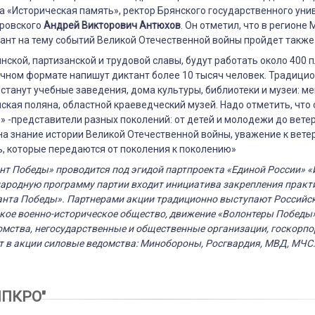
а «Историческая память», ректор Брянского государственного уни
тровского
Андрей Викторович Антюхов
. Он отметил, что в регион
ант на тему событий Великой Отечественной войны пройдет также 
инской, партизанской и трудовой славы, будут работать около 400 
очном формате напишут диктант более 10 тысяч человек. Традиц
станут учебные заведения, дома культуры, библиотеки и музеи: 
ская поляна, областной краеведческий музей. Надо отметить, что
 -представители разных поколений: от детей и молодежи до вете
а знание истории Великой Отечественной войны, уважение к вете
ь, которые передаются от поколения к поколению»
нт Победы» проводится под эгидой партпроекта «Единой России» 
народную программу партии входит инициатива закрепления практ
анта Победы». Партнерами акции традиционно выступают Российс
кое военно-историческое общество, движение «Волонтеры Победы»
омства, негосударственные и общественные организации, госкорпо
 в акции силовые ведомства: Минобороны, Росгвардия, МВД, МЧС
2
ИПКРО"