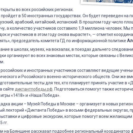
ткрыты во всех российских регионах.
пройдет в 50 иностранных государствах. Он будет переведен на п
ной
узский, арабский, китайский, испанский. В прошлом году число пл
чу, а количество участников составило 1,9 миллиона человек. Мы 
ок и участников в этом году снова вырастет», — отметил координ
мять», председатель комитета ГД по информационной политике
Ал
ние в школах, музеях, на вокзалах, в поездах дальнего следования
ки организуют во всех знаковых местах, которые связаны с Велик
ми.
 российских и иностранных участников составляют ведущие учены
ического и Российского военно-исторического обществ. Они же вм
готовительные тесты для тех, кто планирует принять участие в «
а сайте
диктантпобеды.рф
. Подготовиться помогут также историч
игры «1418» и «Наша Победа».
дка акции – Музей Победы в Москве – организует в новых регион
ый лекторий «Диктанта Победы» в восьми федеральных округах, 
ыставки и цифровые экскурсии, которые помогут всем желающим 
 гг.
ии на Брянщине рассказал подробнее региональный координатор