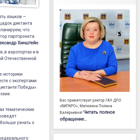
ять языков —
ощадок диктанта
планируем, что
атор партпроекта
ександр Хинштейн
.
, в аэропортах и в
ой Отечественной
е-историки
есте с экспертами
Диктанте Победы».
еские
Вас приветствует ректор ГАУ ДПО
«БИПКРО», Матюхина Полина
ах тематические
Читать полное
Валерьевна!
проведет
обращение…
больше узнать о
 федерального