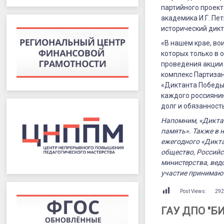
партийного проект
академика И.Г. Пе
исторический дикт
«В нашем крае, во
которых только в 
проведения акции 
комплекс Партизан
«Диктанта Победы»
каждого россиянин
долг и обязанност
Напомним,
«Дикта
память». Также в 
ежегодного «Дикт
общество, Российс
министерства, вед
участие принимают
Post Views:
29
ГАУ ДПО "Б