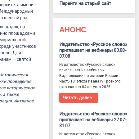
Перейти на старый сайт
верситета имени
е Международный
в шестой раз.
площадок, на
АНОНС
ионно площадками
мемориальный
Издательство «Русское слово»
среди участников
приглашает на вебинары 03.08-
ранов. Для
07.08
ранам — святой
Издательство «Русское слово»
приглашает на вебинары
«Историческая
Видеолекции по истории России.
ики проведения
Часть 18: эпоха Ивана IV Грозного
(окончание) 04 августа 2026 …
кое историческое
, а также
Читать далее…
рации. Активное
.
Издательство «Русское слово»
приглашает на вебинары 27.07-
31.07
Издательство «Русское слово»