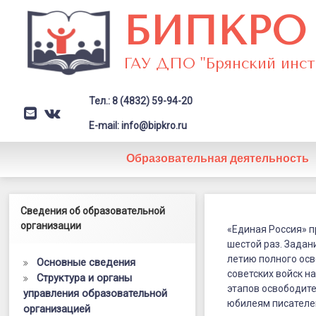
Перейти
БИПКРО
к
содержимому
ГАУ ДПО "Брянский инст
Тел.: 8 (4832) 59-94-20
E-mail
VK
Заголовок сайта → второстепе
E-mail: info@bipkro.ru
Образовательная деятельность
Междунаро
Левый сайдбар
Сведения об образовательной
Posted on
27.03.2024
масштабно
организации
by
ГАУ ДПО "БИПКРО"
«Единая Россия» 
Категории:
Новости
шестой раз. Задан
тестирован
летию полного ос
Основные сведения
на
советских войск н
Структура и органы
этапов освободите
управления образовательной
знание
юбилеям писателе
организацией