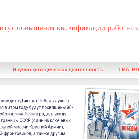
итут повышения квалификации работник
нный
Научно-методическая деятельность
ГИА. В
дное
е
проводит «Диктант Победы» уже в
ия в этом году будут посвящены 80-
ие
вобождения Ленинграда, выходу
а границы СССР (один из ключевых
льной миссии Красной Армии),
й-фронтовиков, а также другим