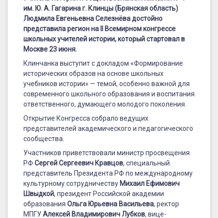
конгрессе
им. Ю. А. Гагарина г. Клинцы (Брянская область)
учителей
Людмила Евгеньевна Селезнёва достойно
представила регион на II Всемирном конгрессе
истории
школьных учителей истории, который стартовал в
Москве 23 июня.
Клинчанка выступит с докладом «Формирование
исторических образов на основе школьных
учебников истории» — темой, особенно важной для
современного школьного образования и воспитания
ответственного, думающего молодого поколения.
Открытие Конгресса собрало ведущих
представителей академического и педагогического
сообщества.
Участников приветствовали министр просвещения
РФ
Сергей Сергеевич Кравцов
, специальный
представитель Президента РФ по международному
культурному сотрудничеству
Михаил Ефимович
Швыдкой
, президент Российской академии
образования
Ольга Юрьевна Васильева
, ректор
МПГУ
Алексей Владимирович Лубков
, вице-