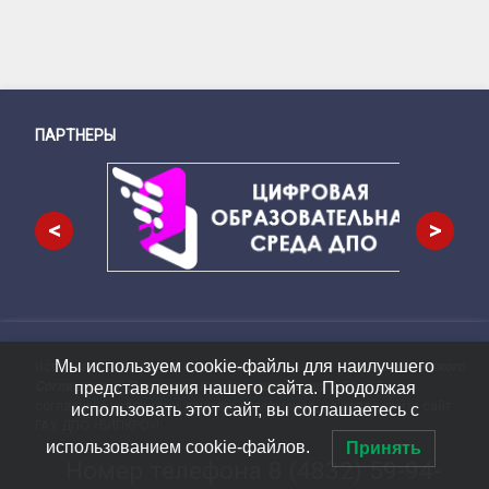
ПАРТНЕРЫ
Снизу
<
>
Мы используем cookie-файлы для наилучшего
Используя сайт, Вы соглашаетесь с условиями
Пользовательского
Подвал сайта → влево
Соглашения
и
Политикой Конфиденциальности
. Если Вы не
представления нашего сайта. Продолжая
согласны с условиями данного соглашения, не используйте сайт
использовать этот сайт, вы соглашаетесь с
ГАУ ДПО «БИПКРО»!
использованием cookie-файлов.
Принять
Номер телефона
8 (4832) 59-94-