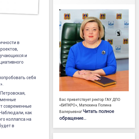
ичности в
роектов,
бучающихся и
ициативного
попробовать себя
».
 Петровская,
еменные
Вас приветствует ректор ГАУ ДПО
«БИПКРО», Матюхина Полина
ают современные
Читать полное
Валерьевна!
 Наблюдали, как
обращение…
го коллапса на
будет в