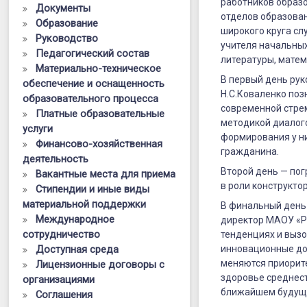
развития
работников образ
Документы
отделов образован
Образование
воспитания
широкого круга сл
Руководство
и
учителя начальных
Педагогический состав
литературы, матем
Материально-техническое
социализац
В первый день рук
обеспечение и оснащенность
в
Н.С.Коваленко
позн
образовательного процесса
современной стре
Платные образовательные
образовате
методикой диалог
услуги
организаци
формирования у ни
Финансово-хозяйственная
гражданина.
деятельность
Второй день — по
Вакантные места для приема
в роли конструкто
Стипендии и иные виды
материальной поддержки
В финальный день 
Международное
директор МАОУ «Р
сотрудничество
тенденциях и выз
Доступная среда
инновационные дос
меняются приорит
Лицензионные договоры с
здоровье среднест
организациями
ближайшем будущ
Соглашения