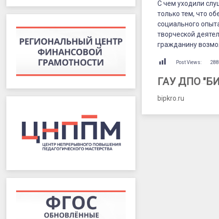
С чем уходили слу
только тем, что о
социального опыта
творческой деятел
гражданину возмо
Post Views:
28
ГАУ ДПО "Б
bipkro.ru