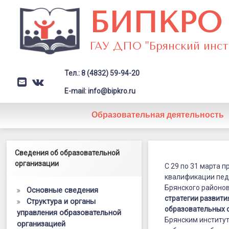
Перейти
БИПКРО
к
содержимому
ГАУ ДПО "Брянский инст
Тел.: 8 (4832) 59-94-20
E-mail
VK
Заголовок сайта → второстепе
E-mail: info@bipkro.ru
Образовательная деятельность
Курсы
Левый сайдбар
Сведения об образовательной
Posted on
02.04.2021
повышения
организации
Updated on
03.04.2021
С
29 по 31 марта 
by
ГАУ ДПО "БИПКРО"
квалификации пед
квалифика
Категории:
Новости
Брянского районо
Основные сведения
«Реализаци
стратегии развити
Структура и органы
образовательных 
управления образовательной
стратегии
Брянским институ
организацией