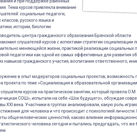
ования и при поддержке районных
ия. Тема курсов привлекла внимание
ушателей: социальные педагоги,
 классов, русского языка и
атики, истории, биологии.
ии
оводитель центра гражданского образования Брянской области
акомил слушателей курсов с аспектами стратегии социализации л
мительно меняющейся жизни, практикой реализации социальных п
льных
овой педагогики как одной из самых эффективных для развития о
ях»
х навыков гражданского участия, воспитания ответственного, ин
гружение в опыт модераторов социальных проектов, возможность 
ра проекта по теме «Социализация в образовательной организации
слушатели курсов на практическом занятии, который провела О.М.
ечицкая СОШ», испытали на себе «Шок будущего», обсуждая совр
овы
XXI
века. Участники в группах анализировали, какую роль игр
тижения для человека и что происходит с психологией личности.
еты общечеловеческих ценностей, каково влияние информационно
атистического человека сегодня и пытались предугадать, что же 
ем.