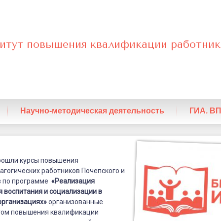
итут повышения квалификации работник
нный
Научно-методическая деятельность
ГИА. В
прошли курсы повышения
агогических работников Почепского и
ции
в по программе
«Реализация
я
я воспитания и социализации в
организациях»
организованные
том повышения квалификации