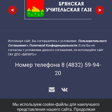
<
>
Используя сайт, Вы соглашаетесь с условиями
Пользовательского
Подвал сайта → влево
Соглашения
и
Политикой Конфиденциальности
. Если Вы не
согласны с условиями данного соглашения, не используйте сайт
ГАУ ДПО «БИПКРО»!
Номер телефона
8 (4832) 59-94-
20
E-mail
VK
Мы используем cookie-файлы для наилучшего
© БИПКРО. Все права защищены.
представления нашего сайта. Продолжая