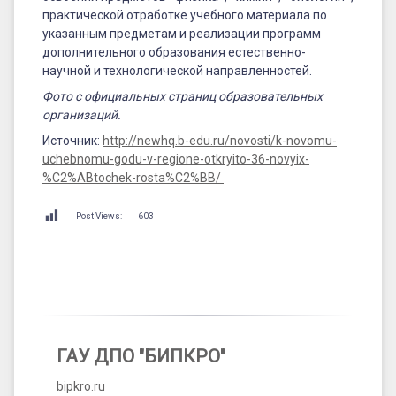
практической отработке учебного материала по
указанным предметам и реализации программ
дополнительного образования естественно-
научной и технологической направленностей.
Фото с официальных страниц образовательных
организаций.
Источник:
http://newhq.b-edu.ru/novosti/k-novomu-
uchebnomu-godu-v-regione-otkryito-36-novyix-
%C2%ABtochek-rosta%C2%BB/
Post Views:
603
ГАУ ДПО "БИПКРО"
bipkro.ru