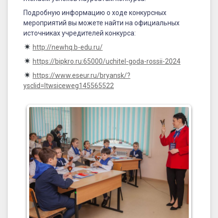
Подробную информацию о ходе конкурсных
мероприятий вы можете найти на официальных
источниках учредителей конкурса:
http://newhq.b-edu.ru/
https://bipkro.ru:65000/uchitel-goda-rossii-2024
https://www.eseur.ru/bryansk/?
ysclid=ltwsiceweg145565522