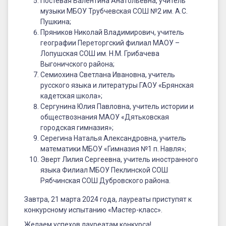
Постевая Валентина Анатольевна, учитель
музыки МБОУ Трубчевская СОШ №2 им. А.С.
Пушкина;
Пряников Николай Владимирович, учитель
географии Переторгский филиал МАОУ –
Лопушская СОШ им. Н.М. Грибачева
Выгоничского района;
Семиохина Светлана Ивановна, учитель
русского языка и литературы ГАОУ «Брянская
кадетская школа»;
Сергунина Юлия Павловна, учитель истории и
обществознания МАОУ «Дятьковская
городская гимназия»;
Серегина Наталья Александровна, учитель
математики МБОУ «Гимназия №1 п. Навля»;
Эверт Лилия Сергеевна, учитель иностранного
языка Филиал МБОУ Пеклинской СОШ
Рябчинская СОШ Дубровского района.
Завтра, 21 марта 2024 года, лауреаты приступят к
конкурсному испытанию «Мастер-класс».
Желаем успехов лауреатам конкурса!