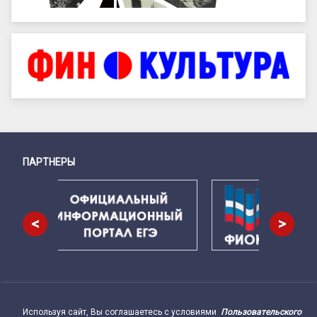
ПАРТНЕРЫ
Снизу
<
>
Используя сайт, Вы соглашаетесь с условиями
Пользовательского
Подвал сайта → влево