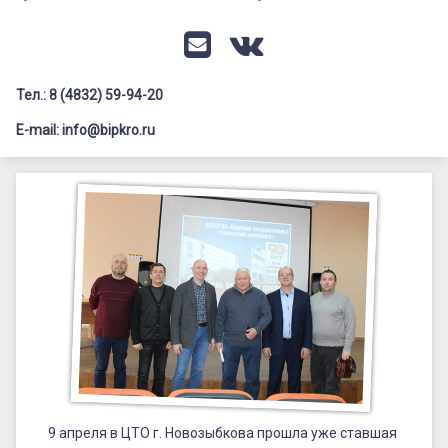
Документация
Профилактика дистанционных преступлений
Контакты
Я-гражданин России
E-mail
VK
Флагманы образования
Тел.: 8 (4832) 59-94-20
Заголовок сайта → второстепенный
Педагог-психолог
E-mail: info@bipkro.ru
Всероссийский конкурс сочинений 2026
Интересная
Иные конкурсы
Posted on
12.04.2022
встреча
by
ГАУ ДПО "БИПКРО"
Категории:
ЦТО
9 апреля в ЦТО г. Новозыбкова прошла уже ставшая