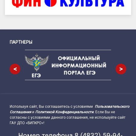
ПАРТНЕРЫ
Снизу
<
>
Используя сайт, Вы соглашаетесь с условиями
Пользовательского
Подвал сайта → влево
Соглашения
и
Политикой Конфиденциальности
. Если Вы не
согласны с условиями данного соглашения, не используйте сайт
ГАУ ДПО «БИПКРО»!
Номер телефона
8 (4832) 59-94-