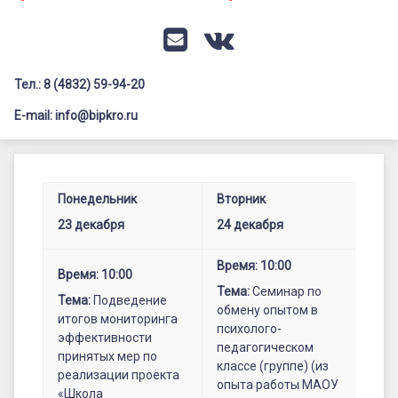
Документация
Профилактика дистанционных преступлений
Контакты
Я-гражданин России
E-mail
VK
Флагманы образования
Тел.: 8 (4832) 59-94-20
Заголовок сайта → второстепенный
Педагог-психолог
E-mail: info@bipkro.ru
Всероссийский конкурс сочинений 2026
Главные
Иные конкурсы
Posted on
20.12.2024
события
Понедельник
Вторник
Updated on
23.12.2024
23.12-
by
ГАУ ДПО "БИПКРО"
23 декабря
24 декабря
Категории:
Анонсы
28.12
Время: 10:00
Время: 10:00
Тема:
Семинар по
Тема:
Подведение
обмену опытом в
итогов мониторинга
психолого-
эффективности
педагогическом
принятых мер по
классе (группе) (из
реализации проекта
опыта работы МАОУ
«Школа