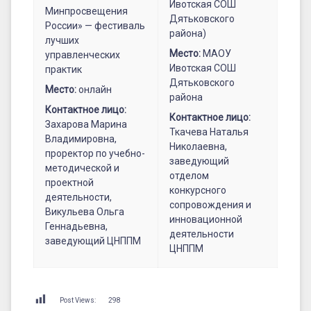
Ивотская СОШ
Минпросвещения
Дятьковского
России» — фестиваль
района)
лучших
Место:
МАОУ
управленческих
Ивотская СОШ
практик
Дятьковского
Место:
онлайн
района
Контактное лицо:
Контактное лицо:
Захарова Марина
Ткачева Наталья
Владимировна,
Николаевна,
проректор по учебно-
заведующий
методической и
отделом
проектной
конкурсного
деятельности,
сопровождения и
Викульева Ольга
инновационной
Геннадьевна,
деятельности
заведующий ЦНППМ
ЦНППМ
Post Views:
298