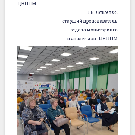
ЦНППМ.
Т.В. Ляшенко,
старший преподаватель
отдела мониторинга
и аналитики ЦНППМ