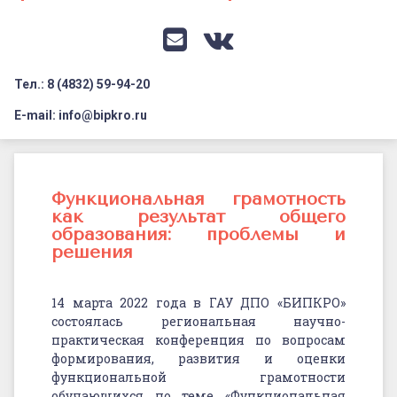
Документация
Профилактика дистанционных преступлений
Контакты
Я-гражданин России
E-mail
VK
Флагманы образования
Тел.: 8 (4832) 59-94-20
Заголовок сайта → второстепенный
Педагог-психолог
E-mail: info@bipkro.ru
Всероссийский конкурс сочинений 2026
Функциональная
Иные конкурсы
Posted on
24.03.2022
грамотность
Функциональная грамотность
Updated on
28.03.2022
как результат общего
как
by
ГАУ ДПО "БИПКРО"
образования: проблемы и
Категории:
Новости
,
результат
решения
Функциональная
грамотность
,
ЦНППМ
общего
14 марта 2022 года в ГАУ ДПО «БИПКРО»
образования:
состоялась региональная научно-
проблемы
практическая конференция по вопросам
формирования, развития и оценки
и
функциональной грамотности
обучающихся по теме «Функциональная