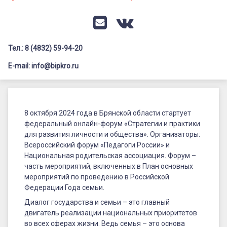
Документация
Профилактика дистанционных преступлений
Контакты
Я-гражданин России
E-mail
VK
Флагманы образования
Тел.: 8 (4832) 59-94-20
Заголовок сайта → второстепенный
Педагог-психолог
E-mail: info@bipkro.ru
Всероссийский конкурс сочинений 2026
Федеральный
Иные конкурсы
Posted on
02.10.2024
онлайн-
8 октября 2024 года в Брянской области стартует
by
ГАУ ДПО "БИПКРО"
федеральный онлайн-форум «Стратегии и практики
Категории:
форум
Новости
для развития личности и общества». Организаторы:
«Стратегии
Всероссийский форум «Педагоги России» и
Национальная родительская ассоциация. Форум –
и
часть мероприятий, включенных в План основных
практики
мероприятий по проведению в Российской
Федерации Года семьи.
для
Диалог государства и семьи – это главный
развития
двигатель реализации национальных приоритетов
во всех сферах жизни. Ведь семья – это основа