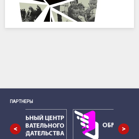
ПАРТНЕРЫ
Снизу
<
>