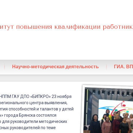
итут повышения квалификации работник
нный
Научно-методическая деятельность
ГИА. В
ое
ство
ЦНППМ ГАУ ДПО «БИПКРО» 23 ноября
 регионального центра выявления,
тия способностей и талантов у детей
» города Брянска состоялся
р для руководители методических
сных руководителей по теме