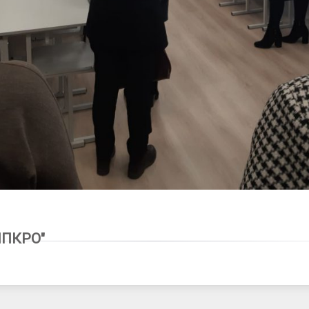
7
ИПКРО"