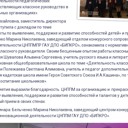
тельности педагогических
ествляющих классное руководство в
ных организациях».
ихайловна, заместитель директора
тупила с докладом по теме
ты по выявлению, поддержке и развитию способностей детей» и 
енко Марина Николаевна, заведующий отделом конкурсного сопров
ятельности ЦНППМПР ГАУ ДПО «БИПКРО», ознакомила с норматив
классного руководителя. Своим бесценным опытом работы классн
я Шувалова Альвина Сергеевна, учитель русского языка и литера
новная общеобразовательная школа по теме «Деятельность класс
 и Полежаева Светлана Алимовна, учитель и педагог дополнитель
 кадетская школа имени Героя Советского Союза И.А.Кашина», по 
воспитание школьников».
иятия выразили благодарность ЦНППМ за организацию и прекрас
у выявления, поддержки и развития способностей и талантов у де
 прием в своих стенах.
инара: Бельченко Марина Николаевна, заведующий центром конку
инновационной деятельности ЦНППМ ГАУ ДПО «БИПКРО».