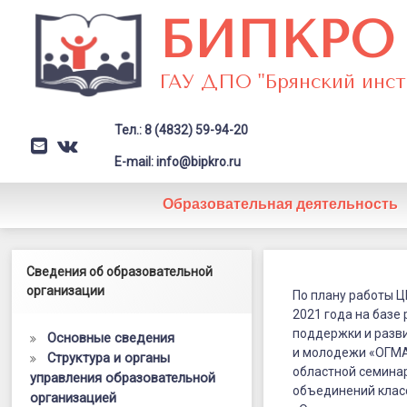
Перейти
БИПКРО
к
содержимому
ГАУ ДПО "Брянский инст
Тел.: 8 (4832) 59-94-20
E-mail
VK
Заголовок сайта → второстепе
E-mail: info@bipkro.ru
Образовательная деятельность
Эффективн
Левый сайдбар
Сведения об образовательной
Posted on
24.11.2021
сотрудниче
организации
Updated on
24.11.2021
По плану работы 
by
ГАУ ДПО "БИПКРО"
2021 года на базе
Категории:
Семинары
,
ЦНППМ
поддержки и разви
Основные сведения
и молодежи «ОГМА
Структура и органы
областной семина
управления образовательной
объединений клас
организацией