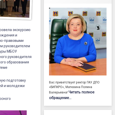
провела экскурсию
ождения и
но-правовыми
ым руководителем
туры МБОУ
ного руководителя
ного образования
теме
ную подготовку
Вас приветствует ректор ГАУ ДПО
тей и молодежи
«БИПКРО», Матюхина Полина
Читать полное
Валерьевна!
обращение…
рсного