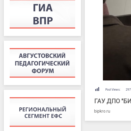
Post Views:
29
ГАУ ДПО "Б
bipkro.ru