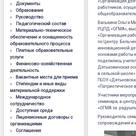
«Организация дея
Документы
работников, осущ
Образование
общеобразователь
Руководство
Васькина Ольга М
Педагогический состав
РЦПД «ОГМА», выс
Материально-техническое
«Организация рабо
обеспечение и оснащенность
по Центру. Бельч
образовательного процесса
инновационной де
Платные образовательные
основами работы 
услуги
поделились учител
Финансово-хозяйственная
Дятьковичская ос
деятельность
в сельской школе»
Вакантные места для приема
ГБОУ «Дятьковская
Стипендии и иные виды
«Патриотическое 
материальной поддержки
Участники меропр
Международное
семинара, а центр
сотрудничество
«ОГМА за радушный
Доступная среда
Руководитель сем
Лицензионные договоры с
сопровождения и 
организациями
Соглашения