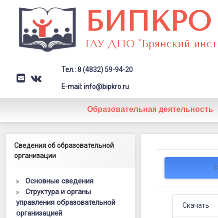
Перейти
БИПКРО
к
содержимому
ГАУ ДПО "Брянский инст
Тел.: 8 (4832) 59-94-20
E-mail
VK
Заголовок сайта → второстепе
E-mail: info@bipkro.ru
Образовательная деятельность
Региональ
Левый сайдбар
Сведения об образовательной
Posted on
13.10.2025
план
организации
by
ГАУ ДПО "БИПКРО"
С
2025-
Основные сведения
2026
Структура и органы
управления образовательной
Скачать
организацией