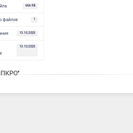
йла
666 КБ
о файлов
1
ания
13.10.2025
е
13.10.2025
е
ИПКРО"