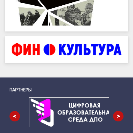
ПАРТНЕРЫ
Снизу
<
>