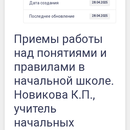
школе.
Дата создания
28.04.2025
Новикова
Последнее обновление
28.04.2025
К.П.,
учитель
Приемы работы
начальных
классов
над понятиями и
МБОУ
правилами в
«СОШ
им.
начальной школе.
Н.
Новикова К.П.,
А.
учитель
Некрасова»
начальных