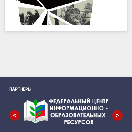
ПАРТНЕРЫ
Снизу
<
>