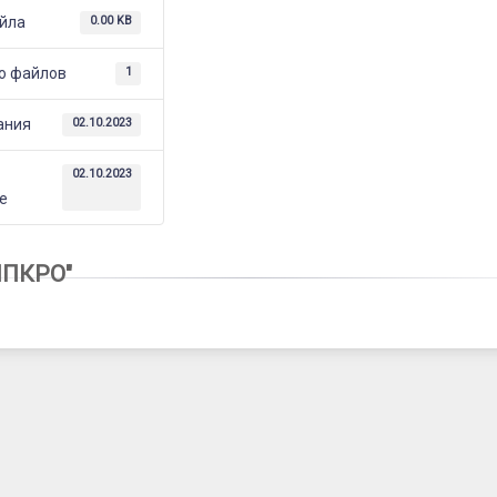
йла
0.00 KB
о файлов
1
ания
02.10.2023
е
02.10.2023
е
ИПКРО"