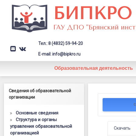
Перейти
БИПКРО
к
содержимому
ГАУ ДПО "Брянский инст
Тел.: 8 (4832) 59-94-20
E-mail
VK
Заголовок сайта → второстепе
E-mail: info@bipkro.ru
Образовательная деятельность
ФАОП
Левый сайдбар
Сведения об образовательной
Posted on
02.10.2023
НОО
организации
by
ГАУ ДПО "БИПКРО"
С
Основные сведения
Структура и органы
управления образовательной
Скачать
организацией