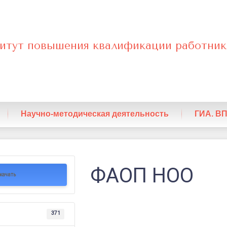
итут повышения квалификации работник
нный
Научно-методическая деятельность
ГИА. В
ФАОП НОО
качать
371