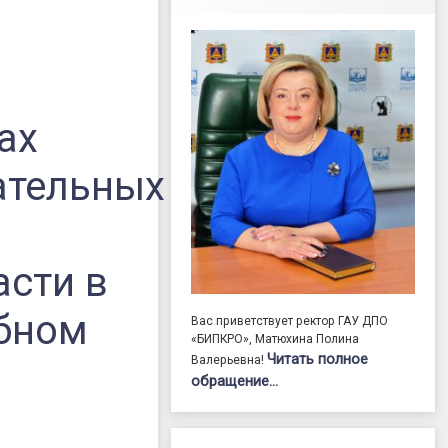
ах
ательных
асти в
ебном
Вас приветствует ректор ГАУ ДПО
«БИПКРО», Матюхина Полина
Читать полное
Валерьевна!
обращение…