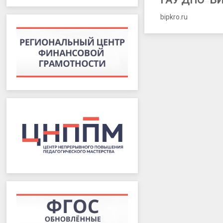
ГАУ ДПО "Б
году
bipkro.ru