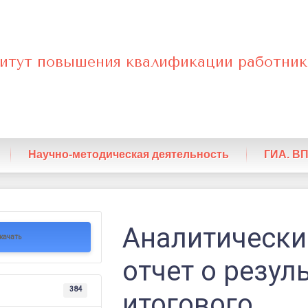
итут повышения квалификации работник
нный
Научно-методическая деятельность
ГИА. В
кий
Аналитически
качать
отчет о резул
х
384
итогового