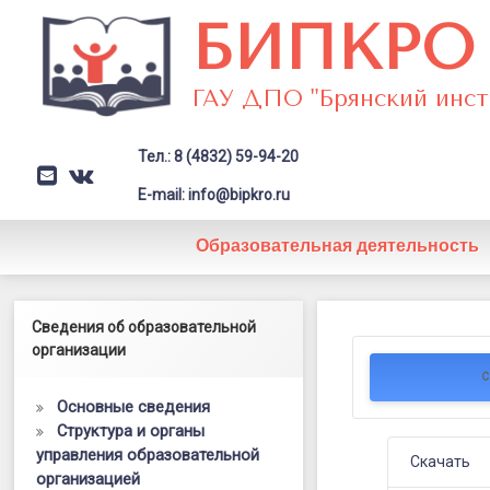
Перейти
БИПКРО
к
содержимому
ГАУ ДПО "Брянский инст
Тел.: 8 (4832) 59-94-20
E-mail
VK
Заголовок сайта → второстепе
E-mail: info@bipkro.ru
Образовательная деятельность
Аналитичес
Левый сайдбар
Сведения об образовательной
Posted on
24.07.2025
отчет
организации
by
ГАУ ДПО "БИПКРО"
С
о
Основные сведения
результата
Структура и органы
управления образовательной
итогового
Скачать
организацией