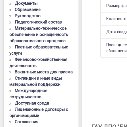
сочинения
Документы
Размер фа
Образование
(изложения
Руководство
в
Количеств
Педагогический состав
Материально-техническое
11(12)-
Дата созд
обеспечение и оснащенность
х
образовательного процесса
Последне
Платные образовательные
классах
обновлени
услуги
общеобраз
Финансово-хозяйственная
деятельность
организаци
Вакантные места для приема
Брянской
Стипендии и иные виды
материальной поддержки
области
Международное
в
сотрудничество
Доступная среда
2024-
Лицензионные договоры с
2025
организациями
Соглашения
учебном