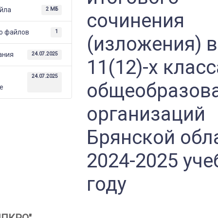
йла
2 МБ
сочинения
)
о файлов
1
(изложения) в
ания
24.07.2025
11(12)-х класс
е
24.07.2025
общеобразов
е
овательных
организаций
й
Брянской обл
2024-2025 уч
году