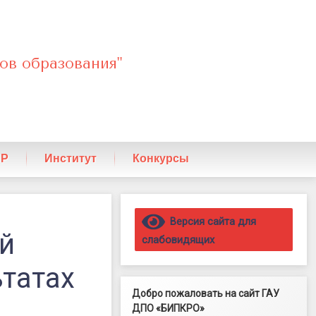
ов образования"
ПР
Институт
Конкурсы
Правый сайдбар
Версия сайта для
й
слабовидящих
ьтатах
Добро пожаловать на сайт ГАУ
ДПО «БИПКРО»