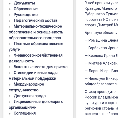
в
Документы
В ней приняли уч
Кравцов, Министр 
Образование
работе
Губернатор Тульск
Руководство
Всероссийс
Госсовета РФ по н
Педагогический состав
спорт» Дмитрий М
Материально-техническое
съезда
обеспечение и оснащенность
Брянскую область 
учителей
образовательного процесса
— Ромашина Елена
Платные образовательные
физической
— Горбачева Ирин
услуги
культуры
Финансово-хозяйственная
— Козлова Ирина 
деятельность
— Митяев Алексан
Вакантные места для приема
— Ларин Игорь Вл
Стипендии и иные виды
материальной поддержки
— Чепелуев Викто
Международное
общеобразовател
сотрудничество
Съезд проводится 
Доступная среда
России Владимира 
Лицензионные договоры с
культуры и спорта
организациями
регионов страны, 
Соглашения
экспертов в облас