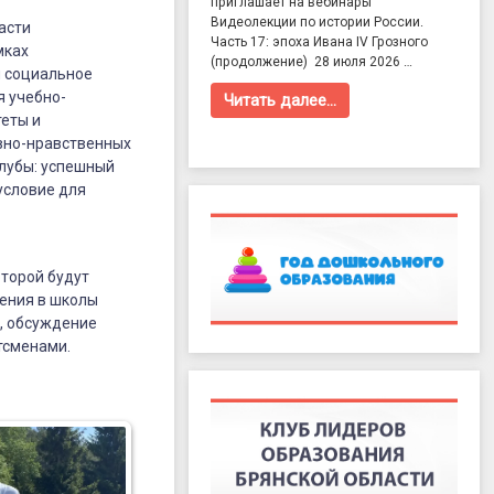
приглашает на вебинары
Видеолекции по истории России.
асти
Часть 17: эпоха Ивана IV Грозного
мках
(продолжение) 28 июля 2026 …
и социальное
я учебно-
Читать далее…
теты и
вно-нравственных
клубы: успешный
условие для
оторой будут
ения в школы
, обсуждение
тсменами.