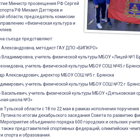
астие Министр просвещения РФ Сергей
спорта РФ Михаил Дегтярев и
ой области, председатель комиссии
кого
аправлению «Физическая культура и
иляев.
на съезде представляют:
 Александровна, методист ГАУ ДПО «БИПКРО»
а Владимировна, учитель физической культуры МБОУ «Лицей №1 Б
Леонидовна, учитель физической культуры МБОУ СОШ №45 г.Брянс
др Александрович, директор МБОУ СОШ №5 г. Брянска
адимирович, учитель физической культуры МБОУ СОШ №72 г. Брян
р Васильевич, учитель физической культуры МБОУ «Дятьковская с
ьная школа №3»
в Тульской области с 18 по 22 мая в рамках исполнения поручени
Путина по итогам декабрьского заседания Совета по развитию ф
. Мероприятие объединило порядка 600 городских и сельских учите
а также представителей спортивных федераций, олимпийских чем
ти спорта и образования.