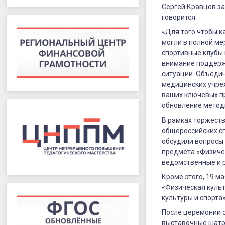
Сергей Кравцов за
говорится:
«Для того чтобы к
могли в полной ме
спортивные клубы 
внимание поддержк
ситуации. Объедин
медицинских учреж
ваших ключевых п
обновление методи
В рамках торжеств
общероссийских сп
обсудили вопросы
предмета «Физиче
ведомственные и 
Кроме этого, 19 м
«Физическая культ
культуры и спорта»
После церемонии 
выставочные шатр