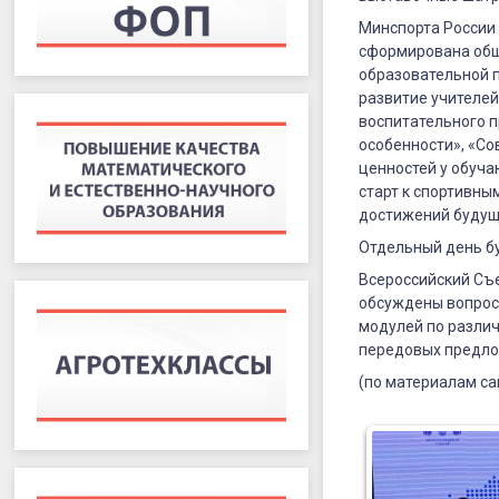
Минспорта России
сформирована обши
образовательной п
развитие учителей
воспитательного п
особенности», «С
ценностей у обуча
старт к спортивны
достижений будущи
Отдельный день б
Всероссийский Съе
обсуждены вопрос
модулей по разли
передовых предло
(по материалам са