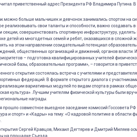
читал приветственный адрес Президента РФ Владимира Путина. В н
ак можно больше мальчишек и девчонок занимались спортом на си
ре реализовывать свои таланты и способности, важно создавать 
и секции, совершенствовать спортивную инфраструктуру, уделять
е детей из многодетных семей и ребят, оказавшихся в сложной 
ять на этом направлении созидательный потенциал образователь
дений, общественных организаций и движений, органов власти. И 
риоритетов – подготовка квалифицированных учителей физическо
ческой базы, образовательных программ», – говорится в приветс
енного открытия состоялась встреча с учителями и представител
ортивных федераций. В формате открытого диалога с участникам
 реализации вариативных модулей по видам спорта в рамках общ
ская культура». Лучшим учителям физической культуры были вру
региональные награды.
ая прошло совместное выездное заседание комиссий Госсовета РФ
ура и спорт» и «Кадры» на тему: «О кадровой политике в области 
.
открытия Сергей Кравцов, Михаил Дегтярев и Дмитрий Миляев ос
ы на площадке Съезда.