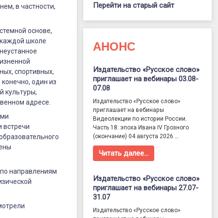
Перейти на старый сайт
ем, в частности,
стемной основе,
в каждой школе
АНОНС
 неустанное
жизненной
Издательство «Русское слово»
ных, спортивных,
приглашает на вебинары 03.08-
конечно, один из
07.08
й культуры,
Издательство «Русское слово»
твенном адресе.
приглашает на вебинары
ями
Видеолекции по истории России.
и встречи
Часть 18: эпоха Ивана IV Грозного
еобразовательного
(окончание) 04 августа 2026 …
чены
Читать далее…
 по направлениям
Издательство «Русское слово»
физической
приглашает на вебинары 27.07-
31.07
мотрели
Издательство «Русское слово»