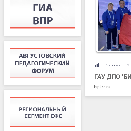
Post Views:
52
ГАУ ДПО "Б
bipkro.ru