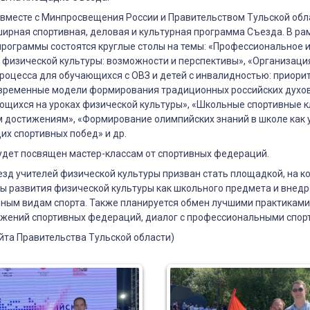
 вместе с Минпросвещения России и Правительством Тульской обл
рная спортивная, деловая и культурная программа Съезда. В ра
рограммы состоятся круглые столы на темы: «Профессиональное 
 физической культуры: возможности и перспективы», «Организаци
роцесса для обучающихся с ОВЗ и детей с инвалидностью: приори
овременные модели формирования традиционных российских духо
ющихся на уроках физической культуры», «Школьные спортивные 
м достижениям», «Формирование олимпийских знаний в школе как 
х спортивных побед» и др.
удет посвящен мастер-классам от спортивных федераций.
зд учителей физической культуры призван стать площадкой, на к
ы развития физической культуры как школьного предмета и внедр
чным видам спорта. Также планируется обмен лучшими практиками
жений спортивных федераций, диалог с профессиональными спор
йта Правительства Тульской области)