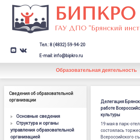
Перейти
БИПКРО
к
содержимому
ГАУ ДПО "Брянский инст
Тел.: 8 (4832) 59-94-20
E-mail
VK
Заголовок сайта → второстепе
E-mail: info@bipkro.ru
Образовательная деятельность
Делегация
Левый сайдбар
Сведения об образовательной
Posted on
20.05.2026
Брянской
организации
by
ГАУ ДПО "БИПКРО"
Делегация Брянск
Категории:
Новости
,
Физкультура
работе Всероссийс
области
культуры
Основные сведения
принимает
Структура и органы
19 мая в парк-оте
управления образовательной
участие
состоялась торже
организацией
Всероссийского съ