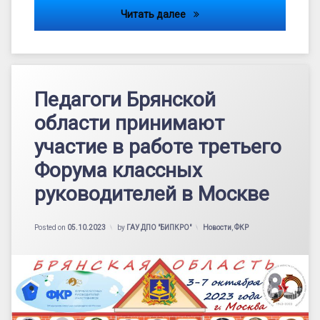
Открыт прием заявок на ФК
Читать далее
Педагоги Брянской
области принимают
участие в работе третьего
Форума классных
руководителей в Москве
Категории:
Posted on
05.10.2023
by
ГАУ ДПО "БИПКРО"
Новости
,
ФКР