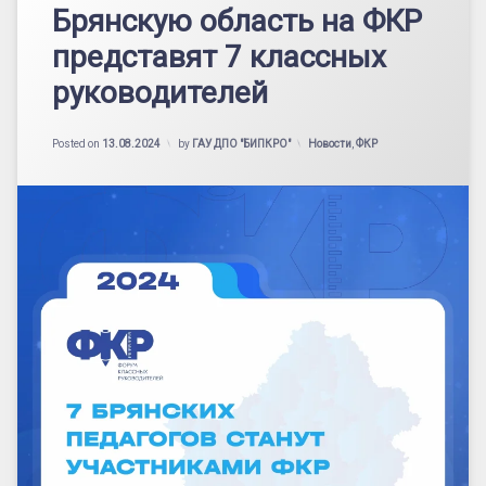
Брянскую область на ФКР
представят 7 классных
руководителей
Updated on
13.08.2024
Категории:
Posted on
13.08.2024
by
ГАУ ДПО "БИПКРО"
Новости
,
ФКР