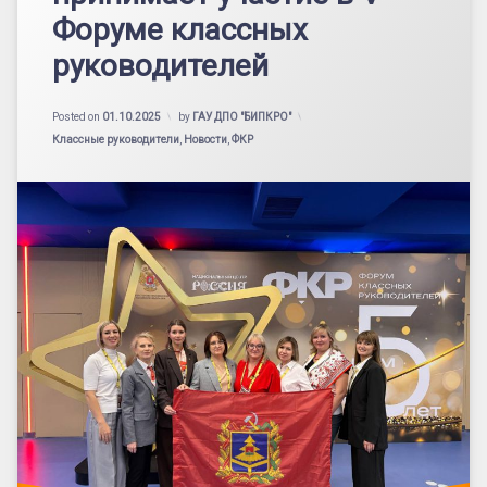
Форуме классных
руководителей
Updated on
04.10.2025
Posted on
01.10.2025
by
ГАУ ДПО "БИПКРО"
Категории:
Классные руководители
,
Новости
,
ФКР