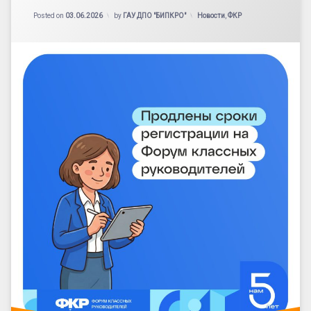
Категории:
Posted on
03.06.2026
by
ГАУ ДПО "БИПКРО"
Новости
,
ФКР