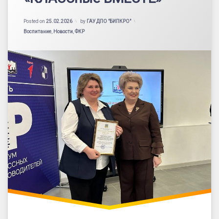
Updated on
26.02.2026
Posted on
25.02.2026
by
ГАУ ДПО "БИПКРО"
Категории:
Воспитание
,
Новости
,
ФКР