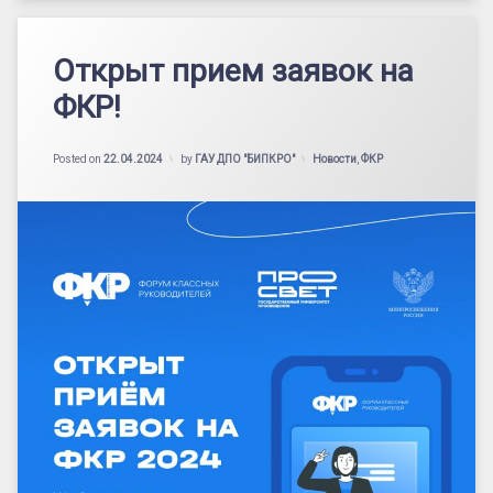
Открыт прием заявок на
ФКР!
Категории:
Posted on
22.04.2024
by
ГАУ ДПО "БИПКРО"
Новости
,
ФКР