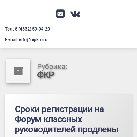
Документация
Профилактика дистанционных преступлений
Контакты
Я-гражданин России
E-mail
VK
Флагманы образования
Тел.: 8 (4832) 59-94-20
Заголовок сайта → второстепенный
Педагог-психолог
E-mail: info@bipkro.ru
Всероссийский конкурс сочинений 2026
Иные конкурсы
Рубрика:
ФКР
Сроки регистрации на
Форум классных
руководителей продлены