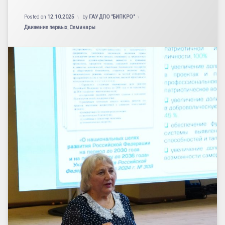
Updated on
20.10.2025
Posted on
12.10.2025
by
ГАУ ДПО "БИПКРО"
Категории:
Движение первых
,
Семинары