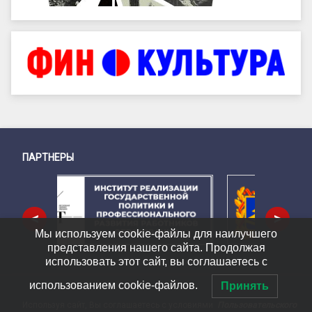
ПАРТНЕРЫ
Снизу
<
>
Мы используем cookie-файлы для наилучшего
представления нашего сайта. Продолжая
использовать этот сайт, вы соглашаетесь с
использованием cookie-файлов.
Принять
Используя сайт, Вы соглашаетесь с условиями
Пользовательского
Подвал сайта → влево