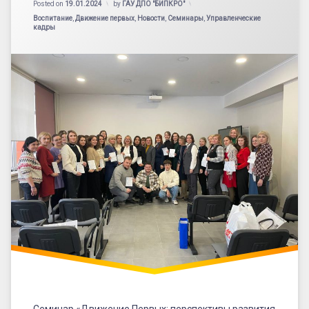
Posted on
19.01.2024
by
ГАУ ДПО "БИПКРО"
Категории:
Воспитание
,
Движение первых
,
Новости
,
Семинары
,
Управленческие
кадры
Семинар «Движение Первых: перспективы развития