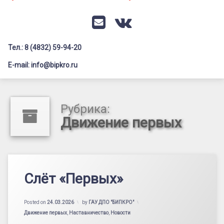
Документация
Профилактика дистанционных преступлений
Контакты
Я-гражданин России
E-mail
VK
Флагманы образования
Тел.: 8 (4832) 59-94-20
Заголовок сайта → второстепенный
Педагог-психолог
E-mail: info@bipkro.ru
Всероссийский конкурс сочинений 2026
Иные конкурсы
Рубрика:
Движение первых
Слёт «Первых»
Posted on
24.03.2026
by
ГАУ ДПО "БИПКРО"
Категории:
Движение первых
,
Наставничество
,
Новости