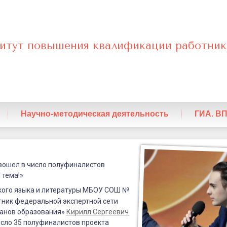
итут повышения квалификации работник
нный
Научно-методическая деятельность
ГИА. В
вошел в число полуфиналистов
 тема!»
кого языка и литературы МБОУ СОШ №
астник федеральной экспертной сети
анов образования»
Кирилл Сергеевич
исло 35 полуфиналистов
проекта