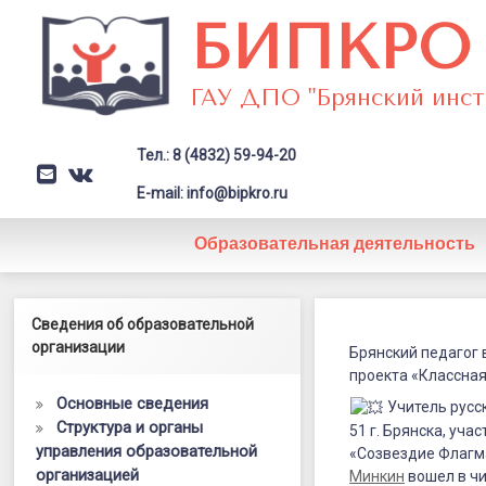
Перейти
БИПКРО
к
содержимому
ГАУ ДПО "Брянский инст
Тел.: 8 (4832) 59-94-20
E-mail
VK
Заголовок сайта → второстепе
E-mail: info@bipkro.ru
Образовательная деятельность
Брянский
Левый сайдбар
Сведения об образовательной
Posted on
24.08.2023
педагог
организации
by
ГАУ ДПО "БИПКРО"
Брянский педагог 
Категории:
Год педагога и
проекта «Классная
вошел
наставника
,
Новости
,
Флагманы образования
Основные сведения
Учитель русс
в
Структура и органы
51 г. Брянска, уч
управления образовательной
число
«Созвездие Флагм
организацией
Минкин
вошел в ч