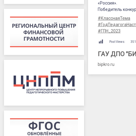
«Россия».
Победитель конку
#КласснаяТема
#ГодПедагогаНаст
#ГПН_2023
Post Views:
35
ГАУ ДПО "Б
bipkro.ru