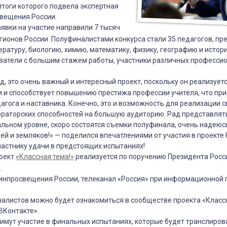
стов
 итоги которого подвела экспертная
вещения России.
аявки на участие направили 7 тысяч
егионов России. Полуфиналистами конкурса стали 35 педагогов, п
тературу, биологию, химию, математику, физику, географию и истор
аватели с большим стажем работы, участники различных професси
д, это очень важный и интересный проект, поскольку он реализует
 и способствует повышению престижа профессии учителя, что пр
дагога и наставника. Конечно, это и возможность для реализации с
ораторских способностей на большую аудиторию. Рад представлят
льном уровне, скоро состоятся съемки полуфинала, очень надеюс
узей и земляков!» — поделился впечатлениями от участия в проекте
астнику удачи в предстоящих испытаниях!
оект
«Классная тема!»
реализуется по поручению Президента Рос
.
инпросвещения России, телеканал «Россия» при информационной
алистов можно будет ознакомиться в сообществе проекта «Классн
ВКонтакте».
имут участие в финальных испытаниях, которые будет транслиров