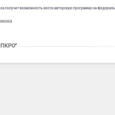
рса получит возможность вести авторскую программу на федераль
авника
1
ИПКРО"