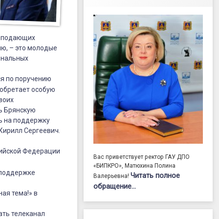
реподающих
ию, – это молодые
ональных
ся по поручению
иобретает особую
воих
ь Брянскую
ь на поддержку
 Кирилл Сергеевич.
сийской Федерации
Вас приветствует ректор ГАУ ДПО
«БИПКРО», Матюхина Полина
 поддержке
Читать полное
Валерьевна!
обращение…
ая тема!» в
ать телеканал