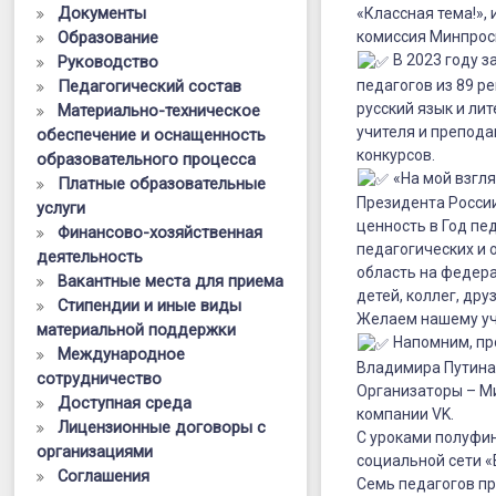
полуфинали
Документы
«Классная тема!»,
Образование
проекта
комиссия Минпрос
В 2023 году з
Руководство
«Классная
педагогов из 89 р
Педагогический состав
русский язык и ли
Материально-техническое
тема!»
учителя и препод
обеспечение и оснащенность
конкурсов.
образовательного процесса
«На мой взгля
Платные образовательные
Президента России
услуги
ценность в Год пе
Финансово-хозяйственная
педагогических и 
деятельность
область на федера
Вакантные места для приема
детей, коллег, др
Стипендии и иные виды
Желаем нашему уч
материальной поддержки
Напомним, пр
Международное
Владимира Путина
сотрудничество
Организаторы – М
Доступная среда
компании VK.
Лицензионные договоры с
С уроками полуфин
организациями
социальной сети «
Соглашения
Семь педагогов пр