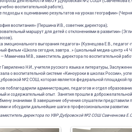
вопросы деятельности МБОУ Дубровская №2 СОШ» (Савченкова Е.С
учебно-воспитательной работе);
 подходы к оцениванию результатов на уроках географии» (Черняк
фия воспитания» (Першина И.В., советник директора);
овательный маршрут для детей с отклонениями в развитии» (Эглит
ссов);
 эмоционального выгорания педагога» (Кузнецова Е.В., педагог-п
ый фильм «Школа сегодня, завтра…» (школьный медиа-центр «4 Ч
— Мамичева М.В., заместитель директора по воспитательной работ
 Гавриленко Н.И., учителя русского языка и литературы, Заслуженн
азала о воспитательной системе «Киноуроки в школах России», усп
Дубровской №2 СОШ, которая является федеральной площадкой пр
сов поблагодарили администрацию, педагогов и отдел образовани
сный и содержательный опыт. Занятия прошли в доброжелательно
бмену знаниями. В завершение обучения слушатели представили 
ями и обсудили дальнейшие шаги в профессиональном развитии.
заместитель директора по УВР Дубровской №2 СОШ Савченкова Е.