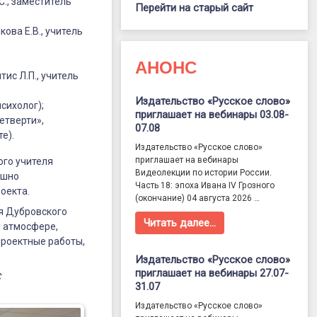
., заместитель
Перейти на старый сайт
ова Е.В., учитель
АНОНС
ис Л.П., учитель
Издательство «Русское слово»
сихолог);
приглашает на вебинары 03.08-
етверти»,
07.08
е).
Издательство «Русское слово»
приглашает на вебинары
ого учителя
Видеолекции по истории России.
ешно
Часть 18: эпоха Ивана IV Грозного
оекта.
(окончание) 04 августа 2026 …
я Дубровского
Читать далее…
й атмосфере,
проектные работы,
Издательство «Русское слово»
приглашает на вебинары 27.07-
С
31.07
Издательство «Русское слово»