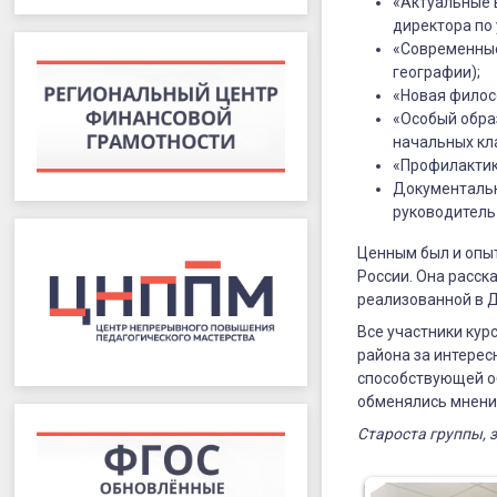
«Актуальные 
директора по 
«Современные
географии);
«Новая филосо
«Особый образ
начальных кла
«Профилактика
Документальн
руководитель 
Ценным был и опыт
России. Она расск
реализованной в 
Все участники кур
района за интере
способствующей о
обменялись мнени
Староста группы, 