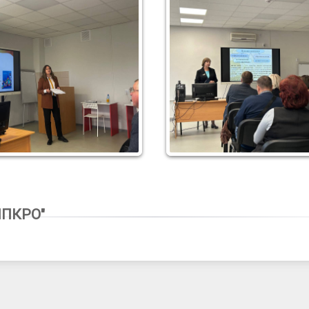
7
ИПКРО"