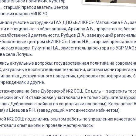
зовательной политики». Куратор
В., старший преподаватель центра
ей
нческих кадров БИПКРО.
лей
риняли участие сотрудники ГАУ ДПО «БИПКРО»: Матюшкова Е.А., з
ии и специального образования, Архипов А.В., проректор по безоп
хозяйственной деятельности, Рубцов Д.А., заведующий регионал
о,
иблиотечным центром
«
БИПКРО
»
, Левая Н.В., старший преподават
ческих кадров, Лукутина Н.А., заместитель директора по УВР М
го,
ва села Лопушь.
о
лись актуальные вопросы: государственная политика на современ
 актуальные воспитательные технологии, система мониторинга к
филактика деструктивного поведения, цифровая трансформация, б
чреждениях и другие.
стажировка на базе Дубровской №2 СОШ. Ее цель — закрепить тео
ческий опыт. В стажировке участвовали не только слушатели курсов
 Главы Дубровского района по социальным вопросам), Косолапова А
я) и Шевцова Р.Н. (заведующий методическим кабинетом).
кой №2 СОШ поделились опытом работы по управлению качеством
нтовали опыт школы и провели мастер-классы: