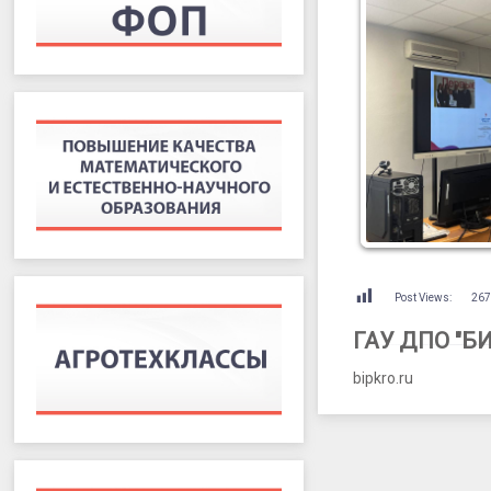
Post Views:
26
ГАУ ДПО "Б
bipkro.ru