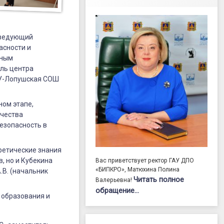
аведующий
асности и
ьным
ель центра
АОУ-Лопушская СОШ
ном этапе,
ачества
езопасность в
ретические знания
, но и Кубекина
Вас приветствует ректор ГАУ ДПО
«БИПКРО», Матюхина Полина
.В. (начальник
Читать полное
Валерьевна!
обращение…
 образования и