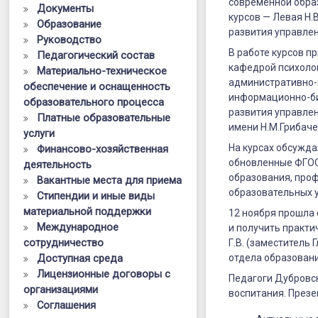
и
современной обра
Документы
курсов — Левая Н.
Образование
заместител
развития управле
Руководство
руководите
В работе курсов п
Педагогический состав
кафедрой психолог
Материально-техническое
ОО
административно-
обеспечение и оснащенность
Дубровског
информационно-б
образовательного процесса
развития управлен
Платные образовательные
Клетнянско
имени Н.М.Грибаче
услуги
Жуковског
На курсах обсужда
Финансово-хозяйственная
обновленные ФГОС,
деятельность
районов
образования, про
Вакантные места для приема
образовательных у
Стипендии и иные виды
материальной поддержки
12 ноября прошла 
Международное
и получить практи
сотрудничество
Г.В. (заместитель
Доступная среда
отдела образовани
Лицензионные договоры с
Педагоги Дубровс
организациями
воспитания. Презе
Соглашения