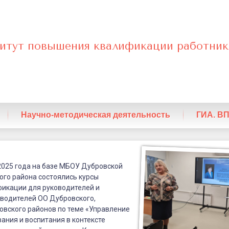
итут повышения квалификации работник
нный
Научно-методическая деятельность
ГИА. В
 2025 года на базе МБОУ Дубровской
го района состоялись курсы
ции
икации для руководителей и
оводителей ОО Дубровского,
овского районов по теме «Управление
лей
ания и воспитания в контексте