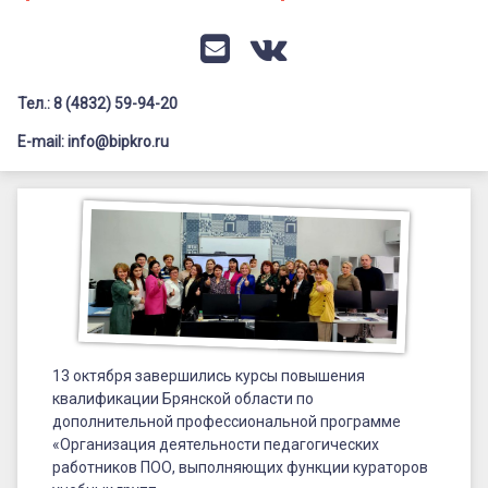
Документация
Профилактика дистанционных преступлений
Контакты
Я-гражданин России
E-mail
VK
Флагманы образования
Тел.: 8 (4832) 59-94-20
Заголовок сайта → второстепенный
Педагог-психолог
E-mail: info@bipkro.ru
Всероссийский конкурс сочинений 2026
Иные конкурсы
Posted on
16.10.2025
by
ГАУ ДПО "БИПКРО"
Категории:
Как
проходят
курсы
,
СПО
13 октября завершились курсы повышения
квалификации Брянской области по
дополнительной профессиональной программе
«Организация деятельности педагогических
работников ПОО, выполняющих функции кураторов