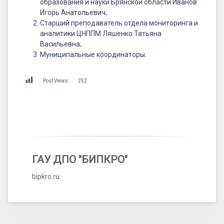
конференция
образования и науки Брянской области Иванов
Игорь Анатольевич;
«Повышение
Старший преподаватель отдела мониторинга и
функциональной
аналитики ЦНППМ Ляшенко Татьяна
Васильевна;
грамотности
Муниципальные координаторы.
обучающихся
государственных
Post Views:
252
(муниципальных)
общеобразовательных
организаций»
ГАУ ДПО "БИПКРО"
bipkro.ru